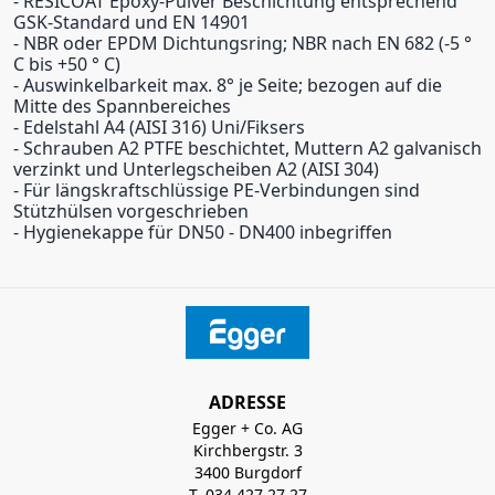
- RESICOAT Epoxy-Pulver Beschichtung entsprechend
GSK-Standard und EN 14901
- NBR oder EPDM Dichtungsring; NBR nach EN 682 (-5 °
C bis +50 ° C)
- Auswinkelbarkeit max. 8° je Seite; bezogen auf die
Mitte des Spannbereiches
- Edelstahl A4 (AISI 316) Uni/Fiksers
- Schrauben A2 PTFE beschichtet, Muttern A2 galvanisch
verzinkt und Unterlegscheiben A2 (AISI 304)
- Für längskraftschlüssige PE-Verbindungen sind
Stützhülsen vorgeschrieben
- Hygienekappe für DN50 - DN400 inbegriffen
ADRESSE
Egger + Co. AG
Kirchbergstr. 3
3400 Burgdorf
T. 034 427 27 27