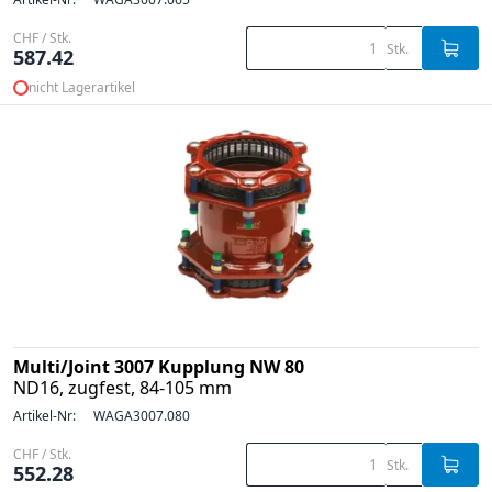
CHF / Stk.
Stk.
587.42
nicht Lagerartikel
Multi/Joint 3007 Kupplung NW 80
ND16, zugfest, 84-105 mm
Artikel-Nr:
WAGA3007.080
CHF / Stk.
Stk.
552.28