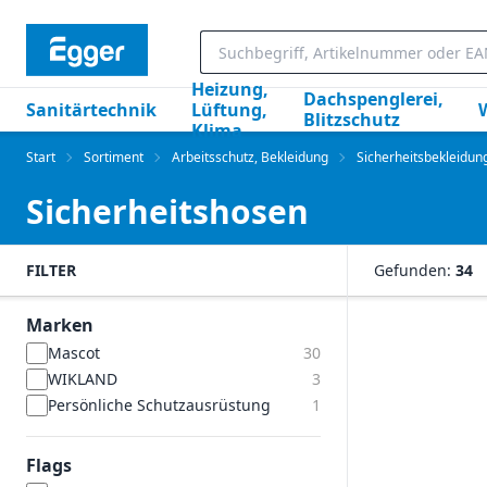
Heizung,
Dachspenglerei,
Sanitärtechnik
Lüftung,
Blitzschutz
Klima
Start
Sortiment
Arbeitsschutz, Bekleidung
Sicherheitsbekleidun
Sicherheitshosen
FILTER
Gefunden:
34
Marken
Mascot
30
WIKLAND
3
Persönliche Schutzausrüstung
1
Flags