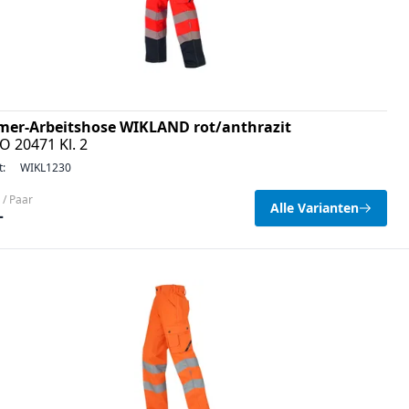
er-Arbeitshose WIKLAND rot/anthrazit
O 20471 Kl. 2
t:
WIKL1230
 / Paar
Alle Varianten
–