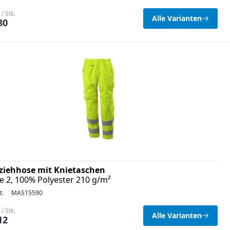
/ Stk.
Alle Varianten
80
ziehhose mit Knietaschen
e 2, 100% Polyester 210 g/m²
t:
MAS15590
/ Stk.
Alle Varianten
12