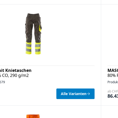
it Knietaschen
MASC
% CO, 290 g/m2
80% 
679
Produk
ab CHF 
Alle Varianten
86.4