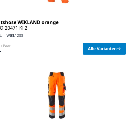
itshose WIKLAND orange
O 20471 Kl.2
t:
WIKL1233
 / Paar
Alle Varianten
–