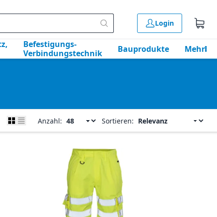
Login
z,
Befestigungs-
Bauprodukte
Mehr
Verbindungstechnik
Anzahl:
Sortieren: