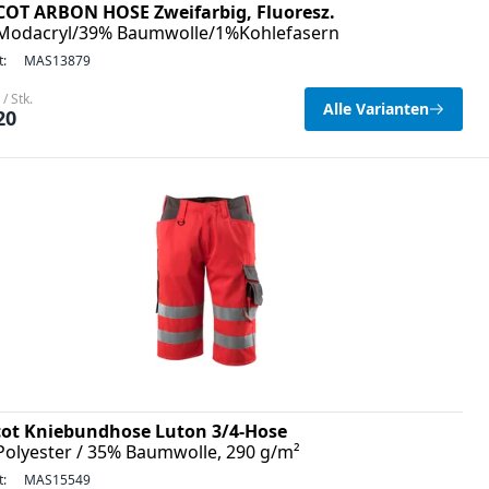
OT ARBON HOSE Zweifarbig, Fluoresz.
Modacryl/39% Baumwolle/1%Kohlefasern
t:
MAS13879
/ Stk.
Alle Varianten
20
ot Kniebundhose Luton 3/4-Hose
Polyester / 35% Baumwolle, 290 g/m²
t:
MAS15549