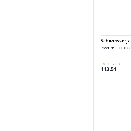
Schweisserja
Produkt:
TH180
ab CHF / Stk.
113.51