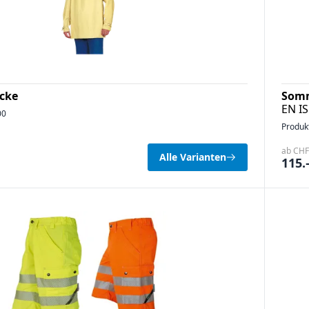
cke
Somm
EN IS
00
Produk
ab CHF
Alle Varianten
115.