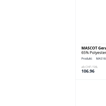
MASCOT Gera
65% Polyeste
Produkt:
MAS16
ab CHF / Stk.
106.96