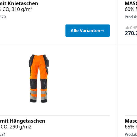
mit Knietaschen
MASC
% CO, 310 g/m²
60% 
379
Produk
ab CHF 
Alle Varianten
270.
mit Hängetaschen
Masc
 CO, 290 g/m2
65% 
531
Produk