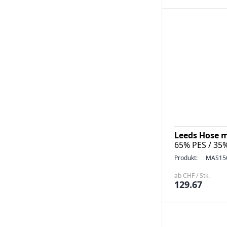
Leeds Hose m
65% PES / 35
Produkt:
MAS15
ab CHF / Stk.
129.67