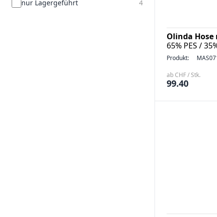
nur Lagergeführt
4
Olinda Hose 
65% PES / 35
Produkt:
MAS07
ab CHF / Stk.
99.40