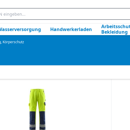
Arbeitsschut
Wasserversorgung
Handwerkerladen
Bekleidung
g, Körperschutz