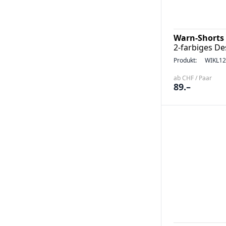
Warn-Shorts
2-farbiges De
Produkt:
WIKL12
ab CHF / Paar
89.–