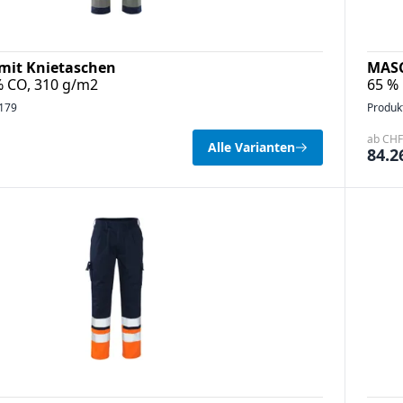
mit Knietaschen
MASC
% CO, 310 g/m2
65 % 
179
Produk
ab CHF 
Alle Varianten
84.2