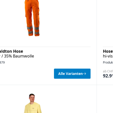
ldton Hose
Hose
r / 35% Baumwolle
hi-v
879
Produk
ab CHF 
Alle Varianten
92.9