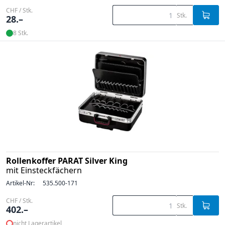
CHF / Stk.
Stk.
28.–
8 Stk.
Rollenkoffer PARAT Silver King
mit Einsteckfächern
Artikel-Nr:
535.500-171
CHF / Stk.
Stk.
402.–
nicht Lagerartikel