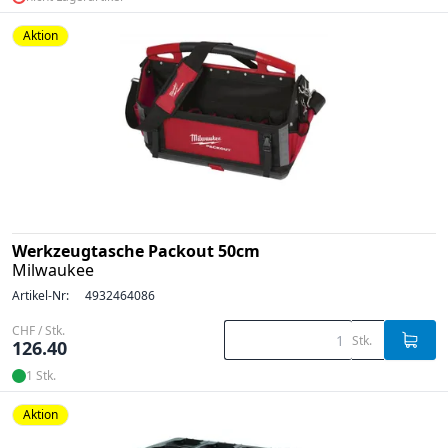
Aktion
Werkzeugtasche Packout 50cm
Milwaukee
Artikel-Nr:
4932464086
CHF / Stk.
Stk.
126.40
1 Stk.
Aktion