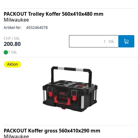
PACKOUT Trolley Koffer 560x410x480 mm
Milwaukee
Artikel-Nr:
4932464078
CHF / Stk.
Stk.
200.80
7 Stk.
Aktion
PACKOUT Koffer gross 560x410x290 mm
Milwaukee