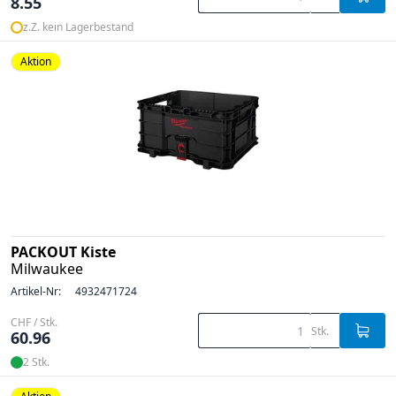
8.55
z.Z. kein Lagerbestand
Aktion
PACKOUT Kiste
Milwaukee
Artikel-Nr:
4932471724
CHF / Stk.
Stk.
60.96
2 Stk.