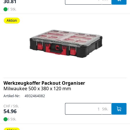
30.81
1 Stk.
Aktion
Werkzeugkoffer Packout Organiser
Milwaukee 500 x 380 x 120 mm
Artikel-Nr:
4932464082
CHF / Stk.
Stk.
54.96
6 Stk.