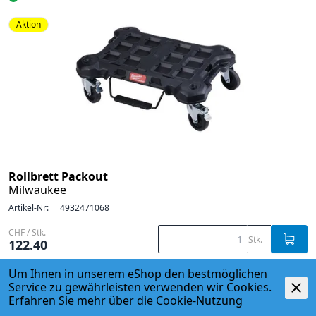
Aktion
Rollbrett Packout
Milwaukee
Artikel-Nr:
4932471068
CHF / Stk.
Stk.
122.40
3 Stk.
Um Ihnen in unserem eShop den bestmöglichen
Service zu gewährleisten verwenden wir Cookies.
Aktion
Erfahren Sie mehr über die
Cookie-Nutzung