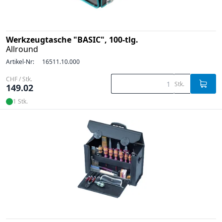
Werkzeugtasche "BASIC", 100-tlg.
Allround
Artikel-Nr:
16511.10.000
CHF / Stk.
Stk.
149.02
1 Stk.