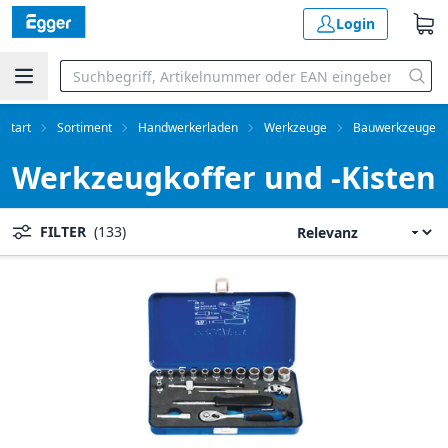
Login
Start
Sortiment
Handwerkerladen
Werkzeuge
Bauwerkzeuge
Werkzeugkoffer und -Kisten
FILTER
(133)