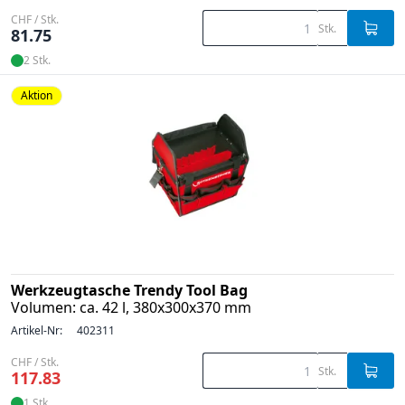
CHF / Stk.
Stk.
81.75
2 Stk.
Aktion
Werkzeugtasche Trendy Tool Bag
Volumen: ca. 42 l, 380x300x370 mm
Artikel-Nr:
402311
CHF / Stk.
Stk.
117.83
1 Stk.