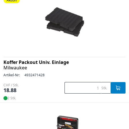
Aktion
Koffer Packout Univ. Einlage
Milwaukee
Artikel-Nr:
4932471428
CHF / Stk.
Stk.
18.88
2 Stk.