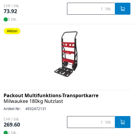
CHF / Stk.
Stk.
73.92
5 Stk.
Aktion
Packout Multifunktions-Transportkarre
Milwaukee 180kg Nutzlast
Artikel-Nr:
4932472131
CHF / Stk.
Stk.
269.60
2 Stk.