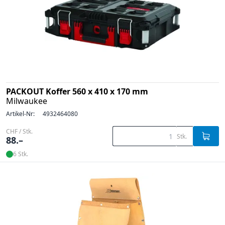
PACKOUT Koffer 560 x 410 x 170 mm
Milwaukee
Artikel-Nr:
4932464080
CHF / Stk.
Stk.
88.–
6 Stk.