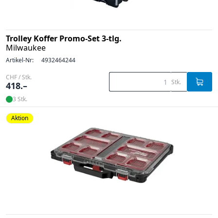
Trolley Koffer Promo-Set 3-tlg.
Milwaukee
Artikel-Nr:
4932464244
CHF / Stk.
Stk.
418.–
3 Stk.
Aktion