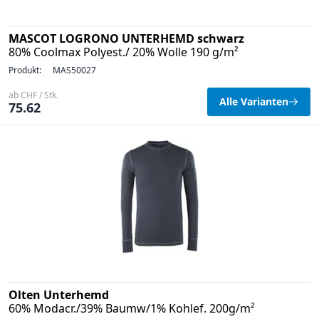
MASCOT LOGRONO UNTERHEMD schwarz
80% Coolmax Polyest./ 20% Wolle 190 g/m²
Produkt:
MAS50027
ab CHF / Stk.
Alle Varianten
75.62
Olten Unterhemd
60% Modacr./39% Baumw/1% Kohlef. 200g/m²