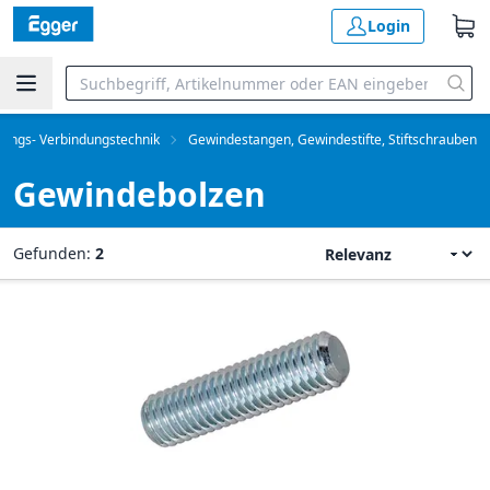
Login
gungs- Verbindungstechnik
Gewindestangen, Gewindestifte, Stiftschrauben
Gewindebolzen
Gefunden:
2