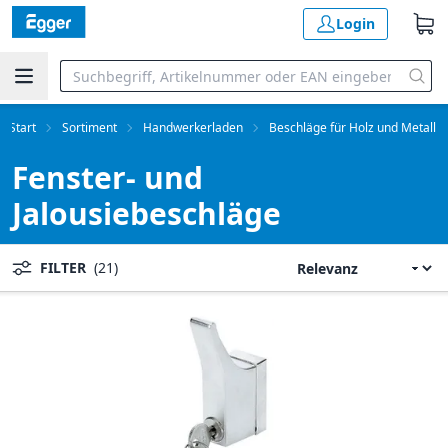
Login
Start
Sortiment
Handwerkerladen
Beschläge für Holz und Metall
Fenster- und
Jalousiebeschläge
FILTER
(21)