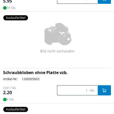
5.95
59 Stk.
Auslaufartikel
Schraubkloben ohne Platte vzb.
Artikel-Nr:
1200005603
CHF / Stk.
Stk.
2.20
8 Stk.
Auslaufartikel