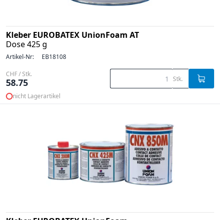
Kleber EUROBATEX UnionFoam AT
Dose 425 g
Artikel-Nr:
EB18108
CHF / Stk.
Stk.
58.75
nicht Lagerartikel