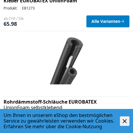
Kleber EUROBATEX UnionFoam
Produkt:
EB1273
ab CHF / Stk.
Alle Varianten
65.98
Rohrdämmstoff-Schläuche EUROBATEX
UnionFoam selbstklebend
Um Ihnen in unserem eShop den bestmöglichen
Produkt:
EB000
Service zu gewährleisten verwenden wir Cookies.
ab CHF / m
Erfahren Sie mehr über die
Cookie-Nutzung
Alle Varianten
15.31