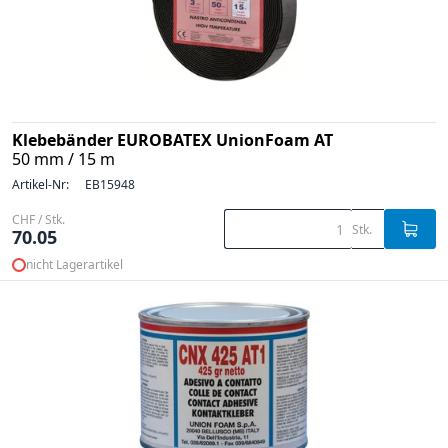
Klebebänder EUROBATEX UnionFoam AT
50 mm / 15 m
Artikel-Nr:
EB15948
CHF / Stk.
Stk.
70.05
nicht Lagerartikel