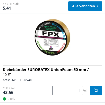
ab CHF / Stk.
Alle Varianten
5.41
Klebebänder EUROBATEX UnionFoam 50 mm /
15 m
Artikel-Nr:
EB12740
CHF / Rol.
Rol.
43.56
12 Rol.