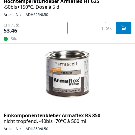
Hochtemperaturkleber Armaflex HT 625
-50bis+150°C, Dose à 5 dl
Artikel-Nr:
ADH625/0.50
CHF / Stk.
Stk.
53.46
1 Stk.
Einkomponentenkleber Armaflex RS 850
nicht tropfend, -40bis+70°C à 500 ml
Artikel-Nr:
ADH850/0.50