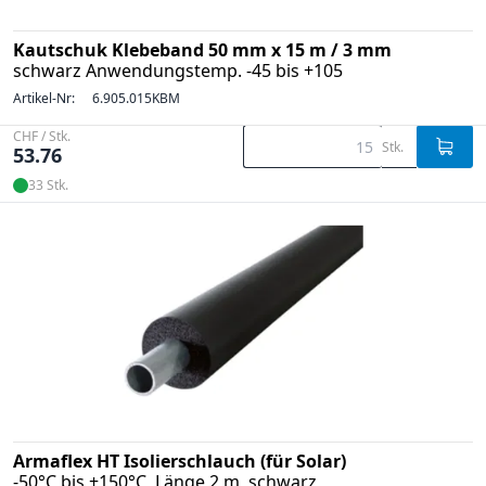
Kautschuk Klebeband 50 mm x 15 m / 3 mm
schwarz Anwendungstemp. -45 bis +105
Artikel-Nr:
6.905.015KBM
CHF / Stk.
Stk.
53.76
33 Stk.
Armaflex HT Isolierschlauch (für Solar)
-50°C bis +150°C, Länge 2 m, schwarz