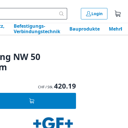
Login
z,
Befestigungs-
Bauprodukte
Mehr
Verbindungstechnik
ung NW 50
mm
420.19
CHF / Stk.