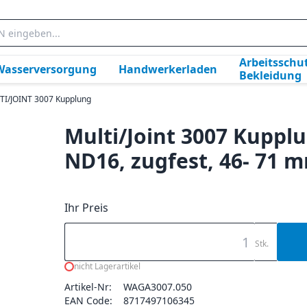
Arbeitsschut
Wasserversorgung
Handwerkerladen
Bekleidung
I/JOINT 3007 Kupplung
Multi/Joint 3007 Kuppl
ND16, zugfest, 46- 71 
Ihr Preis
Stk.
nicht Lagerartikel
Artikel-Nr:
WAGA3007.050
EAN Code:
8717497106345