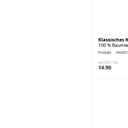
Klassisches K
100 % Baumwo
Produkt:
HAK02
ab CHF / Stk.
14.90