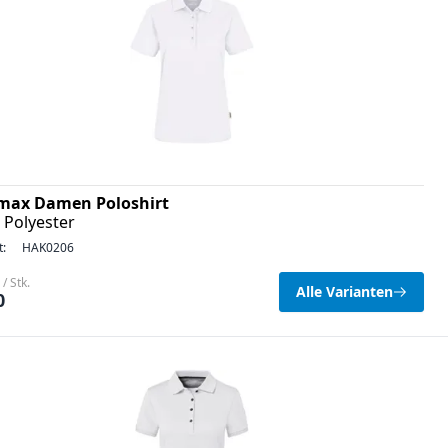
max Damen Poloshirt
 Polyester
t:
HAK0206
/ Stk.
Alle Varianten
0