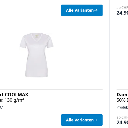
ab CHF 
Alle Varianten
24.9
irt COOLMAX
Dame
r, 130 g/m²
50% 
87
Produk
ab CHF 
Alle Varianten
24.9