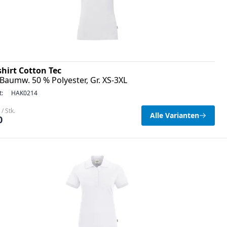
shirt Cotton Tec
Baumw. 50 % Polyester, Gr. XS-3XL
t:
HAK0214
/ Stk.
Alle Varianten
0