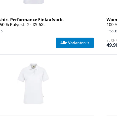
hirt Performance Einlaufvorb.
Wome
0 % Polyest. Gr. XS-6XL
100 
16
Produk
ab CHF 
Alle Varianten
49.9