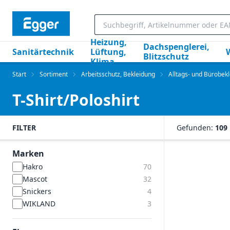
Heizung,
Dachspenglerei,
Sanitärtechnik
Lüftung,
Blitzschutz
Klima
Start
Sortiment
Arbeitsschutz, Bekleidung
Alltags- und Bürobek
T-Shirt/Poloshirt
FILTER
Gefunden:
109
Marken
Hakro
70
Mascot
32
Snickers
4
WIKLAND
3