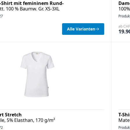
T-Shirt mit femininem Rund-
Dame
tt. 100 % Baumw. Gr. XS-3XL
100%
27
Produk
ab CHF 
Alle Varianten
19.9
t Stretch
T-Sh
e, 5% Elasthan, 170 g/m²
Mate
72
Produk