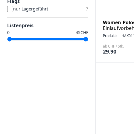
Flags
nur Lagergeführt
7
Women-Polosh
Listenpreis
Einlaufvorbeh
CHF
Produkt:
HAK01
ab CHF / Stk.
29.90