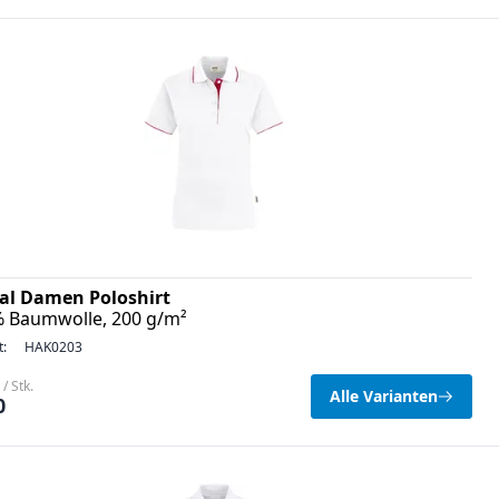
al Damen Poloshirt
% Baumwolle, 200 g/m²
t:
HAK0203
/ Stk.
Alle Varianten
0