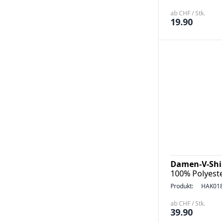
ab CHF / Stk.
19.90
Damen-V-Sh
100% Polyeste
Produkt:
HAK01
ab CHF / Stk.
39.90