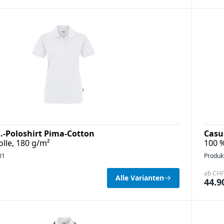
-Poloshirt Pima-Cotton
Casu
le, 180 g/m²
100 
01
Produk
ab CHF 
Alle Varianten
44.9