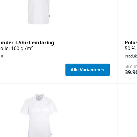
inder T-Shirt einfarbig
Polo
lle, 160 g /m²
50 % 
10
Produk
ab CHF 
Alle Varianten
39.9