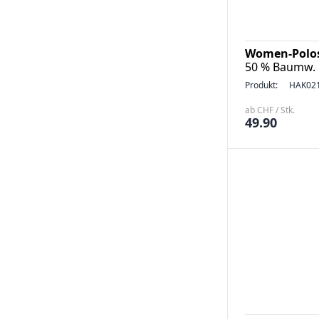
Women-Polos
50 % Baumw. 5
Produkt:
HAK02
ab CHF / Stk.
49.90