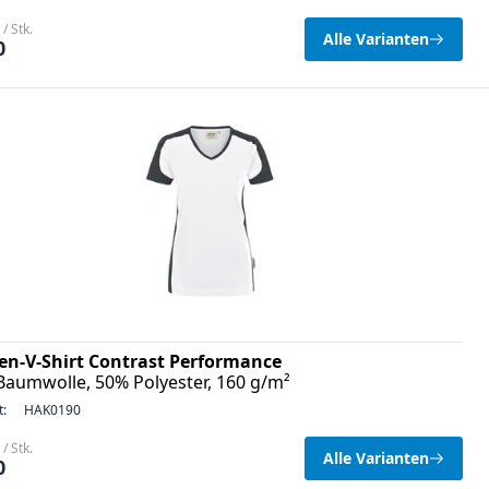
/ Stk.
Alle Varianten
0
n-V-Shirt Contrast Performance
Baumwolle, 50% Polyester, 160 g/m²
t:
HAK0190
/ Stk.
Alle Varianten
0