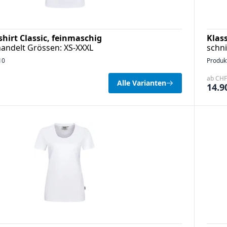
irt Classic, feinmaschig
Klas
andelt Grössen: XS-XXXL
schni
10
Produk
ab CHF 
Alle Varianten
14.9