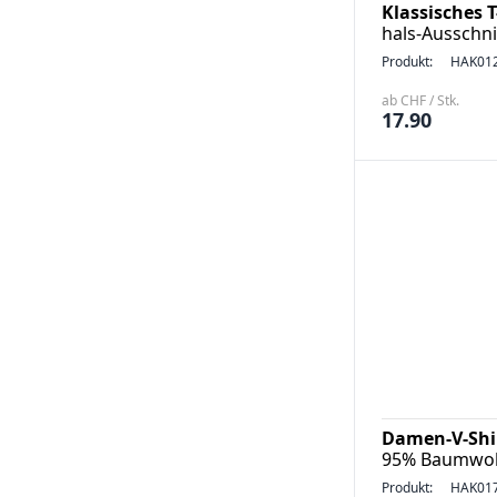
Klassisches 
hals-Ausschni
Produkt:
HAK01
ab CHF / Stk.
17.90
Damen-V-Shir
95% Baumwoll
Produkt:
HAK01