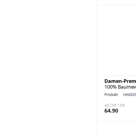
Damen-Prem.
100% Baumwol
Produkt:
HAK02
ab CHF / Stk.
64.90