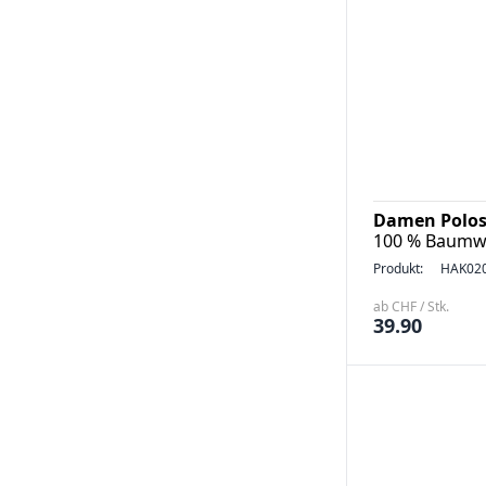
Damen Polosh
100 % Baumwo
Produkt:
HAK02
ab CHF / Stk.
39.90