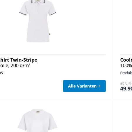
irt Twin-Stripe
Cool
lle, 200 g/m²
100%
05
Produk
ab CHF 
Alle Varianten
49.9