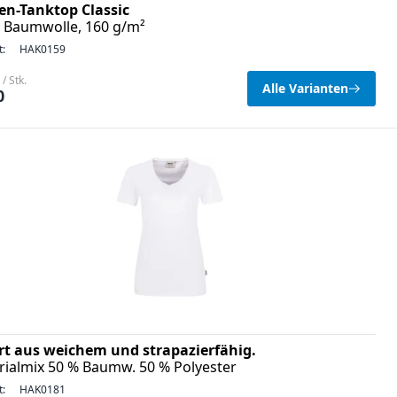
n-Tanktop Classic
 Baumwolle, 160 g/m²
t:
HAK0159
/ Stk.
Alle Varianten
0
irt aus weichem und strapazierfähig.
rialmix 50 % Baumw. 50 % Polyester
t:
HAK0181