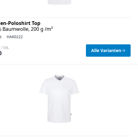
n-Poloshirt Top
% Baumwolle, 200 g /m²
t:
HAK0222
/ Stk.
Alle Varianten
0