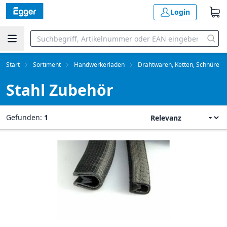
Login
Start
Sortiment
Handwerkerladen
Drahtwaren, Ketten, Schnüre
Stahl Zubehör
Gefunden:
1