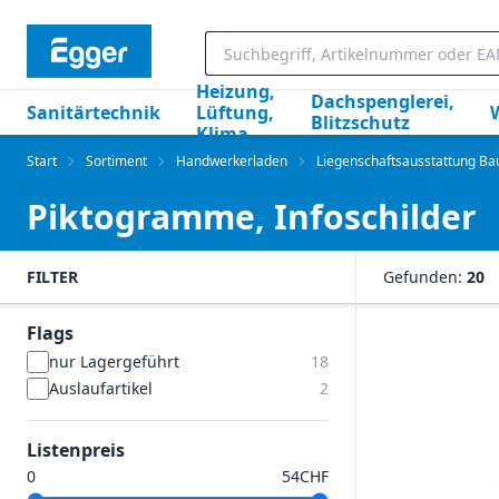
Heizung,
Dachspenglerei,
Sanitärtechnik
Lüftung,
Blitzschutz
Klima
Start
Sortiment
Handwerkerladen
Liegenschaftsausstattung B
Piktogramme, Infoschilder
FILTER
Gefunden:
20
Flags
nur Lagergeführt
18
Auslaufartikel
2
Listenpreis
CHF