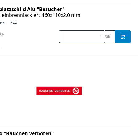
platzschild Alu "Besucher"
s einbrennlackiert 460x110x2.0 mm
-Nr:
374
tk.
Stk.
.
ld "Rauchen verboten"