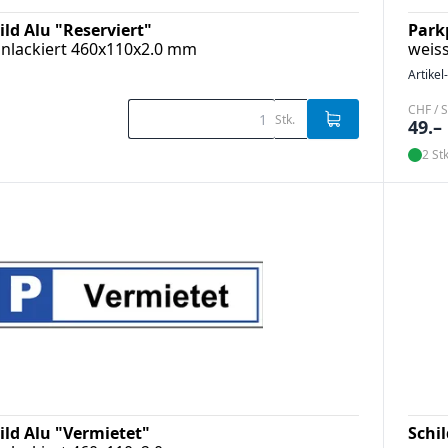
ld Alu "Reserviert"
Park
nnlackiert 460x110x2.0 mm
weis
Artikel
CHF / S
Stk.
49.–
2 Stk
ild Alu "Vermietet"
Schi