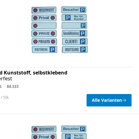
ld Kunststoff, selbstklebend
rfest
t:
84.333
/ Stk.
Alle Varianten