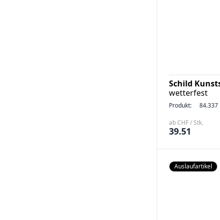
Schild Kunst
wetterfest
Produkt:
84.337
ab CHF / Stk.
39.51
Auslaufartikel