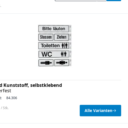
.
ld Kunststoff, selbstklebend
rfest
t:
84.306
/ Stk.
Alle Varianten