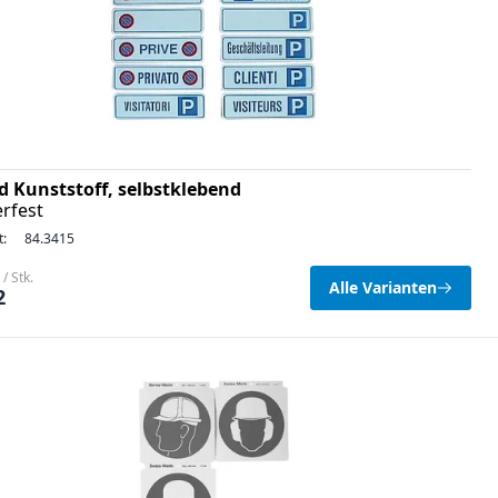
ld Kunststoff, selbstklebend
rfest
t:
84.3415
/ Stk.
Alle Varianten
2