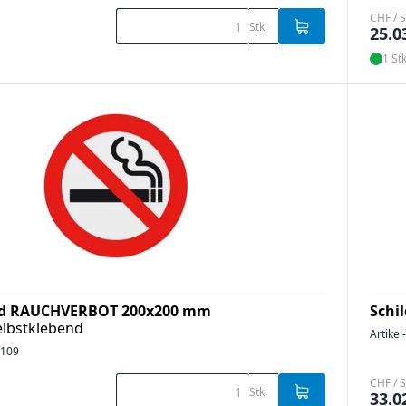
CHF / S
Stk.
25.0
1 Stk
ld RAUCHVERBOT 200x200 mm
Schi
elbstklebend
Artikel
2109
CHF / S
Stk.
33.0