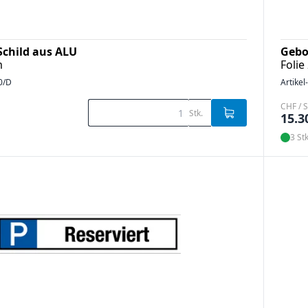
Schild aus ALU
Gebo
m
Foli
0/D
Artikel
CHF / S
Stk.
15.3
3 Stk