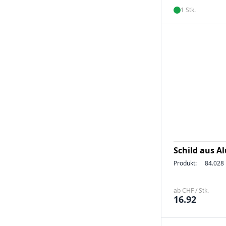
1 Stk.
Schild aus Al
Produkt:
84.028
ab CHF / Stk.
16.92