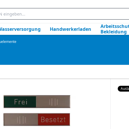
Arbeitsschut
Wasserversorgung
Handwerkerladen
Bekleidung
auelemente
Ausla