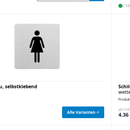
2 Stk
u, selbstklebend
Schi
wette
Produk
ab CHF 
Alle Varianten
4.36