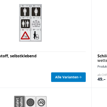
stoff, selbstklebend
Schi
wette
Produk
ab CHF 
Alle Varianten
49.–