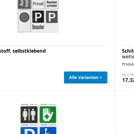
stoff, selbstklebend
Schi
wette
Produk
ab CHF 
Alle Varianten
17.3