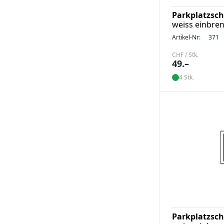
Parkplatzschi
weiss einbre
Artikel-Nr:
371
CHF / Stk.
49.–
4 Stk.
Parkplatzsch