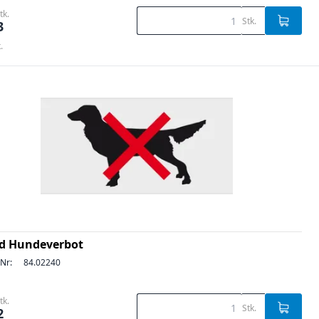
tk.
Stk.
3
.
ld Hundeverbot
-Nr:
84.02240
tk.
Stk.
2