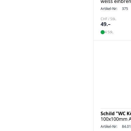
weiss einbre
Artikel-Nr:
375
CHF / Stk.
49.–
4 Stk.
Schild "WC K
100x100mm Al
Artikel-Nr:
84.0