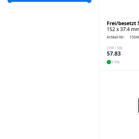
Frei/besetzt 
152 x 37.4 m
Artikel-Nr:
1504
CHF / Stk.
57.83
3 Stk.