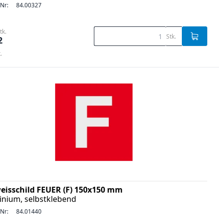
-Nr:
84.00327
tk.
Stk.
2
.
eisschild FEUER (F) 150x150 mm
inium, selbstklebend
-Nr:
84.01440