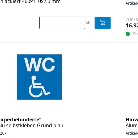
nnlackiert 460x110x2.0 mm
Artikel
CHF / S
Stk.
16.9
1 Stk
örperbehinderte"
Hinw
u selbstkleben Grund blau
Alum
1267
Artikel