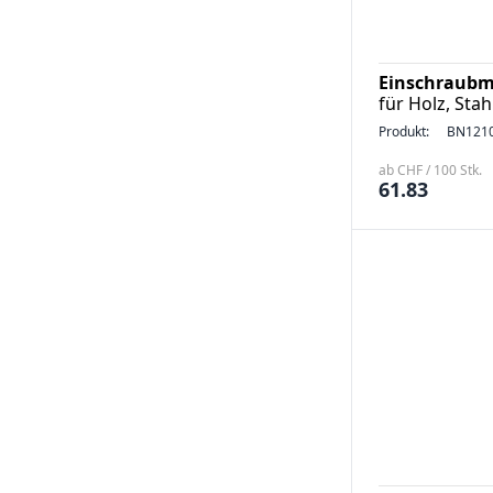
Einschraubm
für Holz, Stah
Produkt:
BN121
ab CHF / 100 Stk.
61.83