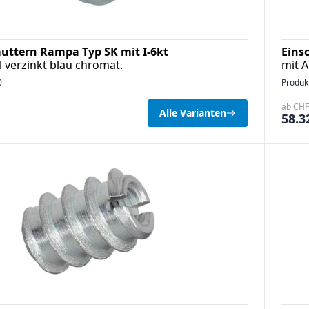
uttern Rampa Typ SK mit I-6kt
Eins
l verzinkt blau chromat.
mit A
0
Produk
ab CHF 
Alle Varianten
58.3