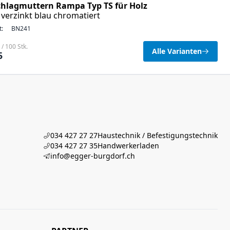
chlagmuttern Rampa Typ TS für Holz
 verzinkt blau chromatiert
t:
BN241
/ 100 Stk.
Alle Varianten
5
034 427 27 27
Haustechnik / Befestigungstechnik
034 427 27 35
Handwerkerladen
info@egger-burgdorf.ch