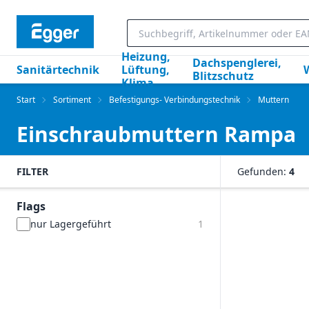
Heizung,
Dachspenglerei,
Sanitärtechnik
Lüftung,
Blitzschutz
Klima
Start
Sortiment
Befestigungs- Verbindungstechnik
Muttern
Einschraubmuttern Rampa
FILTER
Gefunden:
4
Flags
nur Lagergeführt
1