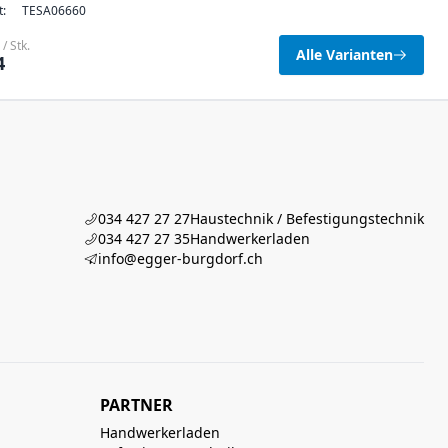
t:
TESA06660
/ Stk.
Alle Varianten
4
034 427 27 27
Haustechnik / Befestigungstechnik
034 427 27 35
Handwerkerladen
info@egger-burgdorf.ch
PARTNER
Handwerkerladen