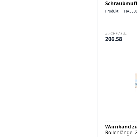
Schraubmuff
Produkt:
HA580
ab CHF / Stk.
206.58
Warnband zu
Rollenlänge: 