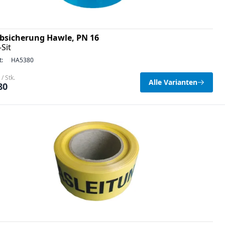
bsicherung Hawle, PN 16
Sit
t:
HA5380
/ Stk.
Alle Varianten
80