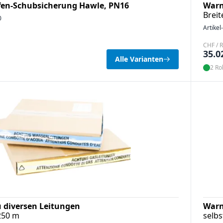
en-Schubsicherung Hawle, PN16
Warn
Breit
0
Artikel
CHF / R
35.0
Alle Varianten
2 Rol
 diversen Leitungen
Warn
250 m
selb