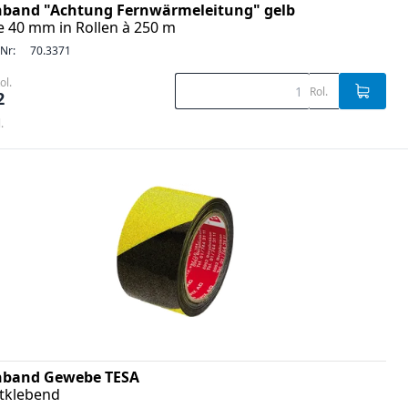
band "Achtung Fernwärmeleitung" gelb
e 40 mm in Rollen à 250 m
-Nr:
70.3371
ol.
Rol.
2
.
band Gewebe TESA
stklebend