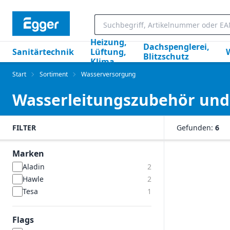
Heizung,
Dachspenglerei,
Sanitärtechnik
Lüftung,
Blitzschutz
Klima
Start
Sortiment
Wasserversorgung
Wasserleitungszubehör und 
FILTER
Gefunden:
6
Marken
Aladin
2
Hawle
2
Tesa
1
Flags