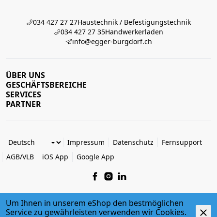
034 427 27 27
Haustechnik / Befestigungstechnik
034 427 27 35
Handwerkerladen
info@egger-burgdorf.ch
ÜBER UNS
GESCHÄFTSBEREICHE
SERVICES
PARTNER
Impressum
Datenschutz
Fernsupport
AGB/VLB
iOS App
Google App
Um Ihnen in unserem eShop den bestmöglichen
Service zu gewährleisten verwenden wir Cookies.
© 2026 Egger + Co. AG