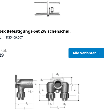
pex Befestigungs-Set Zwischenschal.
t:
JRG5409.007
/ Stk.
Alle Varianten
29