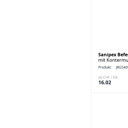
Sanipex Bef
mit Kontermut
Produkt:
JRG540
ab CHF / Stk.
16.02