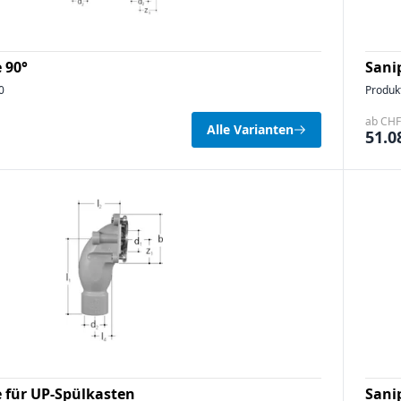
 90°
Sani
0
Produk
ab CHF 
Alle Varianten
51.0
 für UP-Spülkasten
Sani