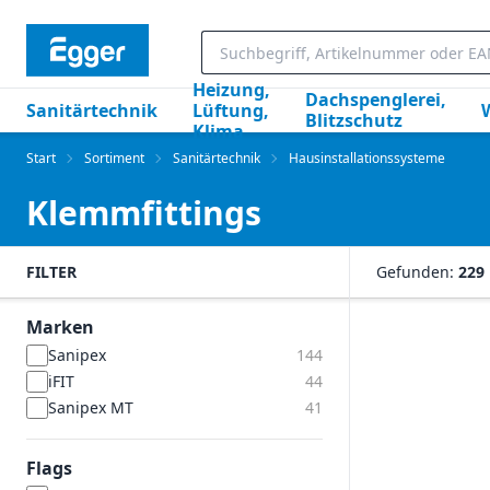
Heizung,
Dachspenglerei,
Sanitärtechnik
Lüftung,
Blitzschutz
Klima
Start
Sortiment
Sanitärtechnik
Hausinstallationssysteme
Klemmfittings
FILTER
Gefunden:
229
Marken
Sanipex
144
iFIT
44
Sanipex MT
41
Flags