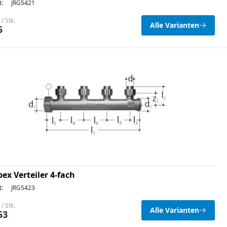
t:
JRG5421
/ Stk.
Alle Varianten
5
ex Verteiler 4-fach
t:
JRG5423
/ Stk.
Alle Varianten
53