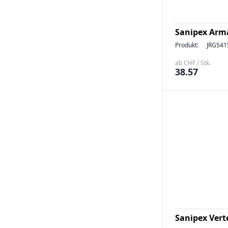
Sanipex Arma
Produkt:
JRG541
ab CHF / Stk.
38.57
Sanipex Verte