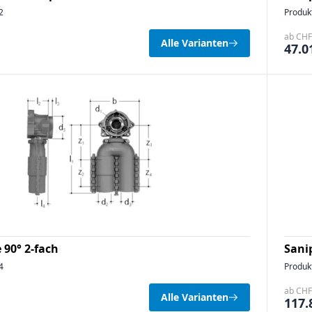
2
Produk
ab CHF 
Alle Varianten
47.0
 90° 2-fach
Sani
4
Produk
ab CHF 
Alle Varianten
117.