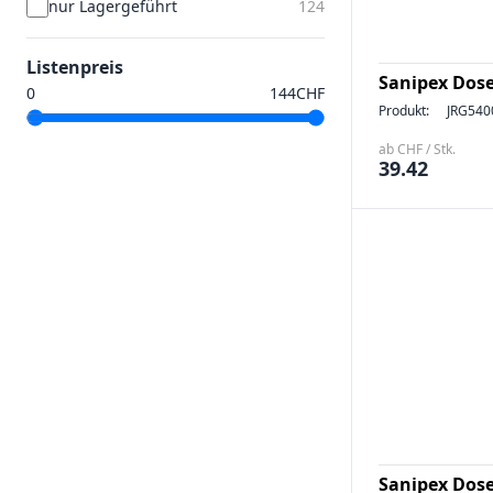
nur Lagergeführt
124
Listenpreis
Sanipex Dose
CHF
Produkt:
JRG540
ab CHF / Stk.
39.42
Sanipex Dose