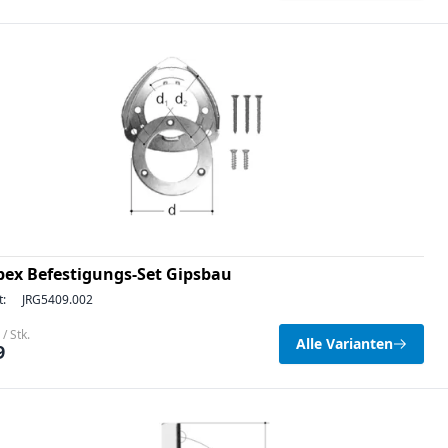
pex Befestigungs-Set Gipsbau
t:
JRG5409.002
/ Stk.
Alle Varianten
9