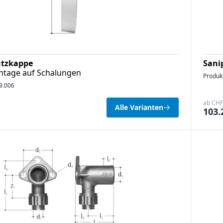
utzkappe
Sani
tage auf Schalungen
Produk
9.006
ab CHF 
Alle Varianten
103.