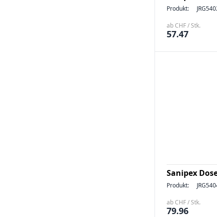
Produkt:
JRG540
ab CHF / Stk.
57.47
Sanipex Dose
Produkt:
JRG540
ab CHF / Stk.
79.96