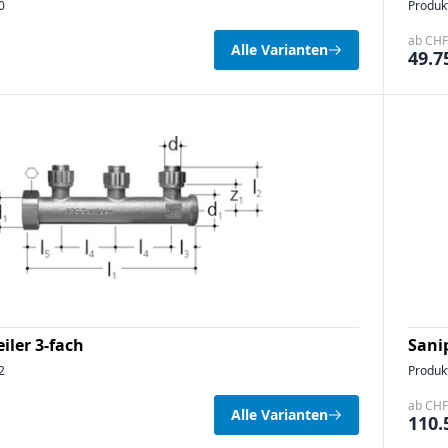
0
Produk
ab CHF 
Alle Varianten
49.7
iler 3-fach
Sanip
2
Produk
ab CHF 
Alle Varianten
110.