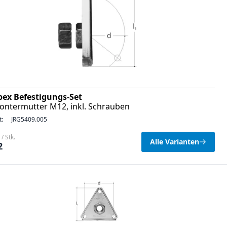
pex Befestigungs-Set
ontermutter M12, inkl. Schrauben
t:
JRG5409.005
/ Stk.
Alle Varianten
2