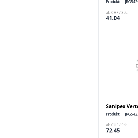
Produkt:
JRG542
ab CHF / Stk.
41.04
Sanipex Verte
Produkt:
JRG542
ab CHF / Stk.
72.45