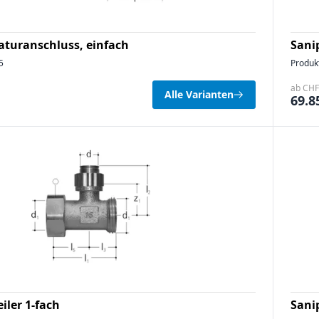
turanschluss, einfach
Sani
5
Produk
ab CHF 
Alle Varianten
69.8
iler 1-fach
Sanip