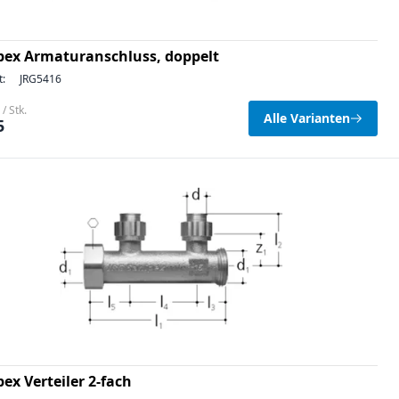
pex Armaturanschluss, doppelt
t:
JRG5416
/ Stk.
Alle Varianten
5
ex Verteiler 2-fach