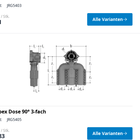
t:
JRG5403
/ Stk.
Alle Varianten
1
pex Dose 90° 3-fach
t:
JRG5405
/ Stk.
Alle Varianten
83