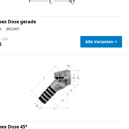
pex Dose gerade
t:
JRG5401
/ Stk.
Alle Varianten
8
pex Dose 45°