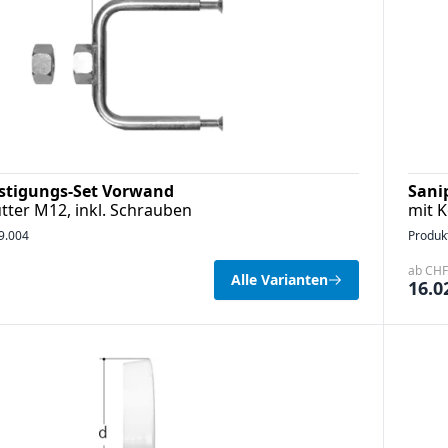
estigungs-Set Vorwand
Sani
ter M12, inkl. Schrauben
mit K
9.004
Produk
ab CHF 
Alle Varianten
16.0