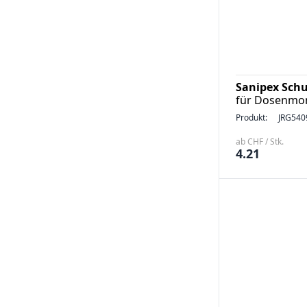
Sanipex Sch
für Dosenmon
Produkt:
JRG540
ab CHF / Stk.
4.21