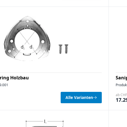
sring Holzbau
Sani
9.001
Produk
ab CHF 
Alle Varianten
17.2