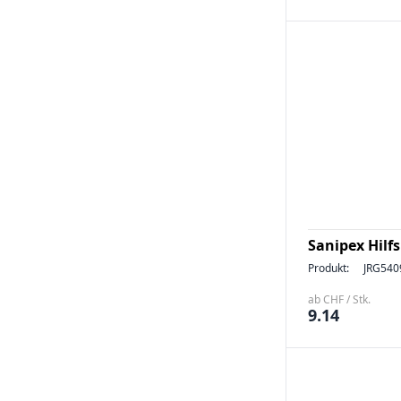
Sanipex Hilf
Produkt:
JRG540
ab CHF / Stk.
9.14