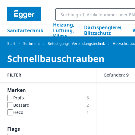
Heizung,
Dachspenglerei,
Sanitärtechnik
Lüftung,
Blitzschutz
Klima
Start
Sortiment
Befestigungs- Verbindungstechnik
Holzschraub
Schnellbauschrauben
FILTER
Gefunden:
9
Marken
Profix
6
Bossard
2
Heco
1
Flags