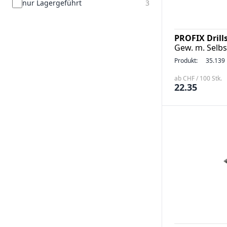
nur Lagergeführt
3
PROFIX Dril
Gew. m. Selbs
Produkt:
35.139
ab CHF / 100 Stk.
22.35