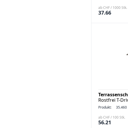
ab CHF / 1000 Stk.
37.66
Terrassensch
Rostfrei T-Dri
Produkt:
35.460
ab CHF / 100 Stk.
56.21