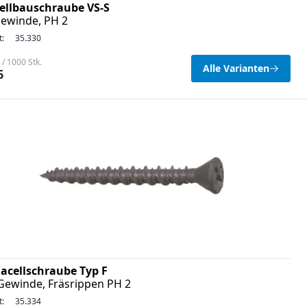
ellbauschraube VS-S
gewinde, PH 2
t:
35.330
/ 1000 Stk.
Alle Varianten
6
acellschraube Typ F
Gewinde, Fräsrippen PH 2
t:
35.334