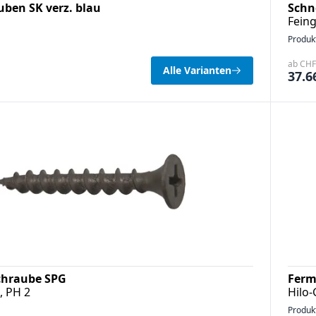
ben SK verz. blau
Schn
Fein
Produk
ab CHF 
Alle Varianten
37.6
chraube SPG
Ferm
 PH 2
Hilo-
Produk