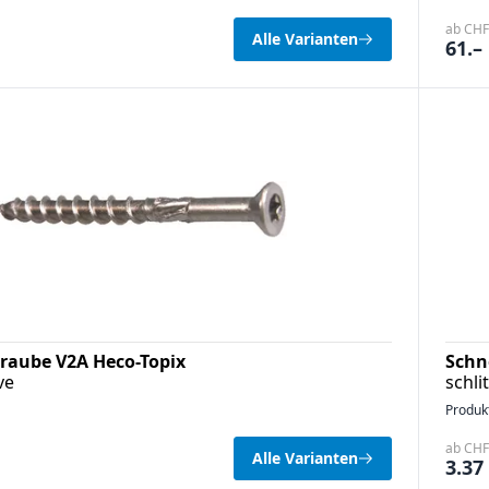
ab CHF 
Alle Varianten
61.–
raube V2A Heco-Topix
Schn
ve
schli
Produk
ab CHF 
Alle Varianten
3.37