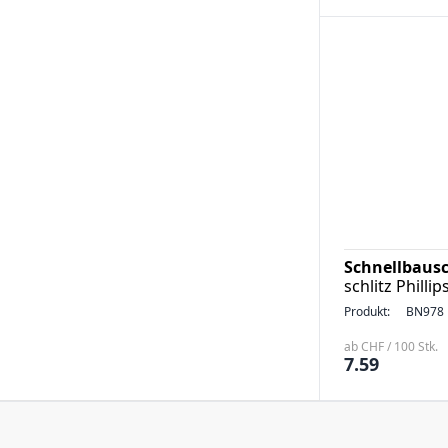
Schnellbausc
schlitz Philli
Produkt:
BN978
ab CHF / 100 Stk.
7.59