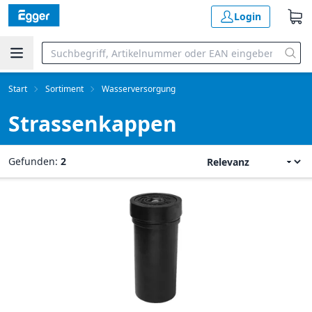
Login
Start
Sortiment
Wasserversorgung
Strassenkappen
Gefunden:
2