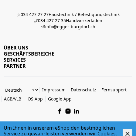
034 427 27 27
Haustechnik / Befestigungstechnik
034 427 27 35
Handwerkerladen
info@egger-burgdorf.ch
ÜBER UNS
GESCHÄFTSBEREICHE
SERVICES
PARTNER
Impressum
Datenschutz
Fernsupport
AGB/VLB
iOS App
Google App
Um Ihnen in unserem eShop den bestmöglichen
Service zu gewährleisten verwenden wir Cookies.
© 2026 Egger + Co. AG