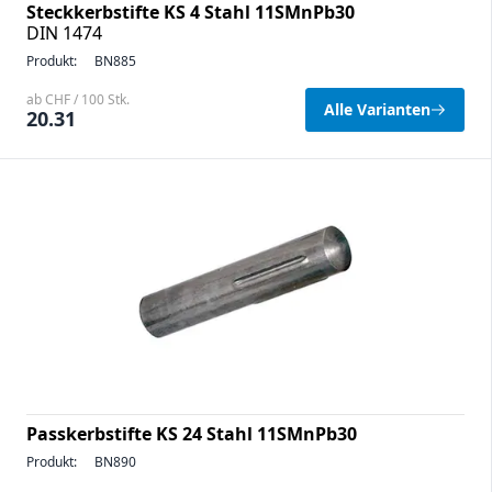
Steckkerbstifte KS 4 Stahl 11SMnPb30
DIN 1474
Produkt:
BN885
ab CHF / 100 Stk.
Alle Varianten
20.31
Passkerbstifte KS 24 Stahl 11SMnPb30
Produkt:
BN890