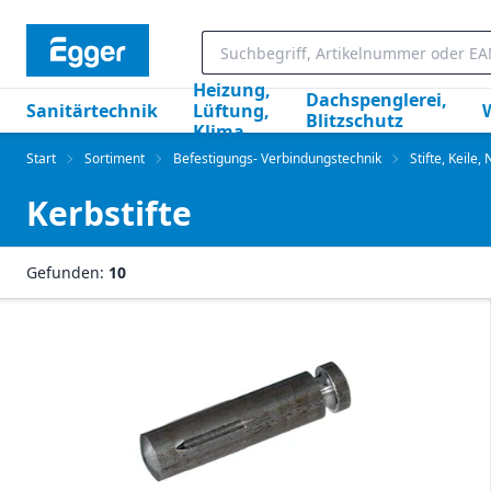
Heizung,
Dachspenglerei,
Sanitärtechnik
Lüftung,
Blitzschutz
Klima
Start
Sortiment
Befestigungs- Verbindungstechnik
Stifte, Keile,
Kerbstifte
Gefunden:
10