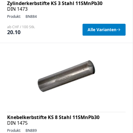
Zylinderkerbstifte KS 3 Stahl 11SMnPb30
DIN 1473
Produkt:
BN884
ab CHF / 100 Stk.
Alle Varianten
20.10
Knebelkerbstifte KS 8 Stahl 11SMnPb30
DIN 1475
Produkt:
BN889