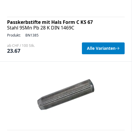
Passkerbstifte mit Hals Form C KS 67
Stahl 9SMn Pb 28 K DIN 1469C
Produkt:
BN1385
ab CHF / 100 Stk.
Alle Varianten
23.67