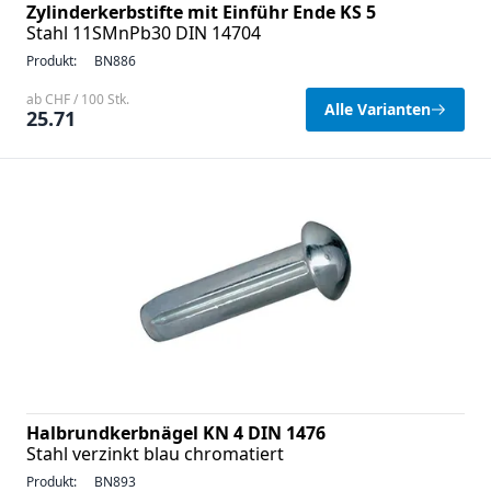
Zylinderkerbstifte mit Einführ Ende KS 5
Stahl 11SMnPb30 DIN 14704
Produkt:
BN886
ab CHF / 100 Stk.
Alle Varianten
25.71
Halbrundkerbnägel KN 4 DIN 1476
Stahl verzinkt blau chromatiert
Produkt:
BN893