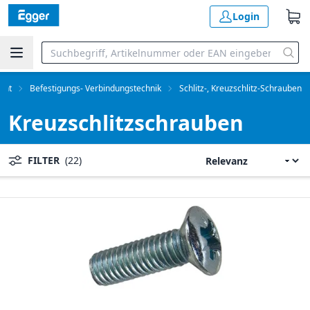
Login
ent
Befestigungs- Verbindungstechnik
Schlitz-, Kreuzschlitz-Schrauben
Kreuzschlitzschrauben
FILTER
(22)