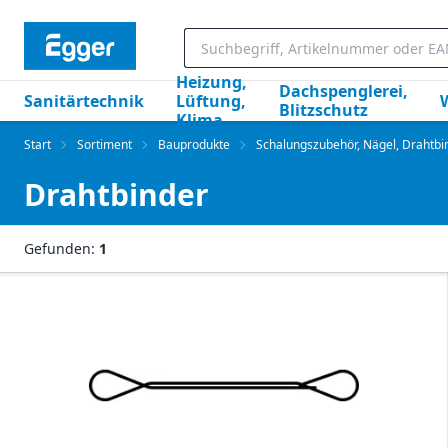
Heizung,
Dachspenglerei,
Sanitärtechnik
Lüftung,
Blitzschutz
Klima
Start
Sortiment
Bauprodukte
Schalungszubehör, Nägel, Drahtbind
Drahtbinder
Gefunden:
1