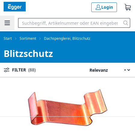
Login
Start
Sortiment
Dachspenglerei, Blitzschutz
Blitzschutz
FILTER
(88)