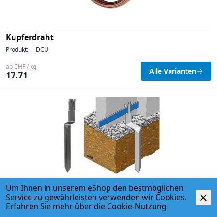
Kupferdraht
Produkt:
DCU
ab CHF / kg
Alle Varianten
17.71
Um Ihnen in unserem eShop den bestmöglichen
Service zu gewährleisten verwenden wir Cookies.
Stütze für Erdungsband aus Stahl
Erfahren Sie mehr über die
Cookie-Nutzung
Produkt:
FE16