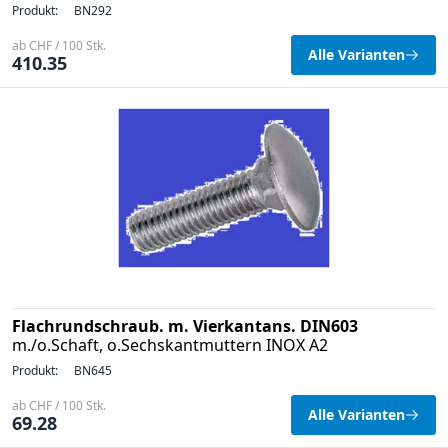
Produkt:
BN292
ab CHF / 100 Stk.
Alle Varianten
410.35
Flachrundschraub. m. Vierkantans. DIN603
m./o.Schaft, o.Sechskantmuttern INOX A2
Produkt:
BN645
ab CHF / 100 Stk.
Alle Varianten
69.28