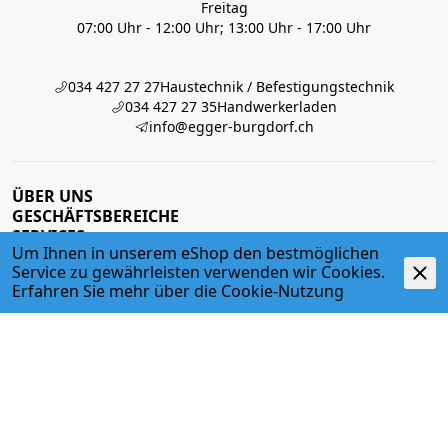
Freitag
07:00 Uhr - 12:00 Uhr; 13:00 Uhr - 17:00 Uhr
034 427 27 27
Haustechnik / Befestigungstechnik
034 427 27 35
Handwerkerladen
info@egger-burgdorf.ch
ÜBER UNS
GESCHÄFTSBEREICHE
SERVICES
Um Ihnen in unserem eShop den bestmöglichen
PARTNER
Service zu gewährleisten verwenden wir Cookies.
Erfahren Sie mehr über die
Cookie-Nutzung
Impressum
Datenschutz
Fernsupport
AGB/VLB
iOS App
Google App