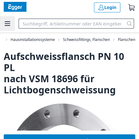
Login
ng
Hausinstallationssysteme
Schweissfittings, Flanschen
Flanschen
Aufschweissflansch PN 10
PL
nach VSM 18696 für
Lichtbogenschweissung