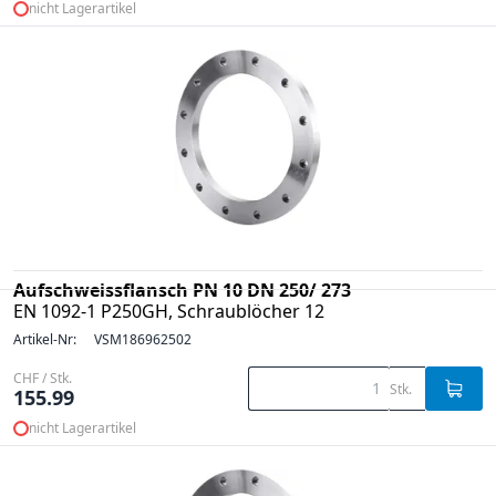
nicht Lagerartikel
Aufschweissflansch PN 10 DN 250/ 273
EN 1092-1 P250GH, Schraublöcher 12
Artikel-Nr:
VSM186962502
CHF / Stk.
Stk.
155.99
nicht Lagerartikel