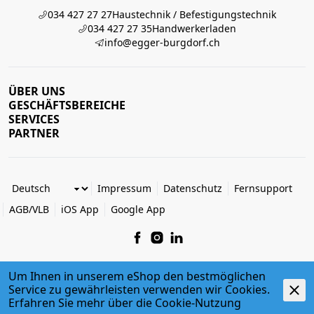
034 427 27 27
Haustechnik / Befestigungstechnik
034 427 27 35
Handwerkerladen
info@egger-burgdorf.ch
ÜBER UNS
GESCHÄFTSBEREICHE
SERVICES
PARTNER
Impressum
Datenschutz
Fernsupport
AGB/VLB
iOS App
Google App
Um Ihnen in unserem eShop den bestmöglichen
Service zu gewährleisten verwenden wir Cookies.
© 2026 Egger + Co. AG
powered by polynorm
Erfahren Sie mehr über die
Cookie-Nutzung