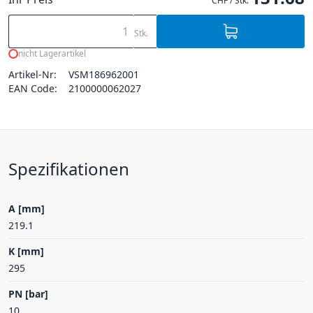
CHF / Stk.
Stk.
nicht Lagerartikel
Artikel-Nr:
VSM186962001
EAN Code:
2100000062027
Spezifikationen
A [mm]
219.1
K [mm]
295
PN [bar]
10