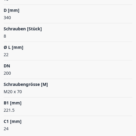
D [mm]
340
Schrauben [Stück]
8
Ø L [mm]
22
DN
200
Schraubengrösse [M]
M20 x 70
B1 [mm]
221.5
C1 [mm]
24