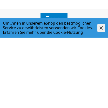
Um Ihnen in unserem eShop den bestmöglichen
Service zu gewährleisten verwenden wir Cookies.
Erfahren Sie mehr über die
Cookie-Nutzung
ADRESSE
Egger + Co. AG
Kirchbergstr. 3
3400 Burgdorf
T. 034 427 27 27
F. 034 427 27 28
www.egger-burgdorf.ch
ÖFFNUNGSZEITEN
Montag - Donnerstag
07:00 Uhr - 12:00 Uhr; 13:00 Uhr - 17:30 Uhr
Freitag
07:00 Uhr - 12:00 Uhr; 13:00 Uhr - 17:00 Uhr