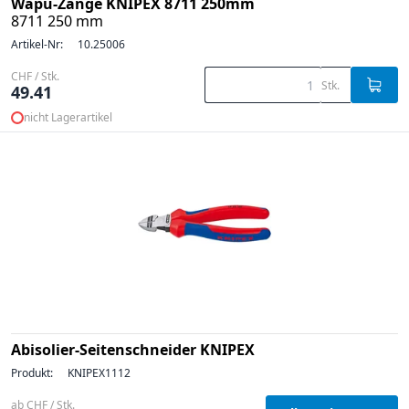
Wapu-Zange KNIPEX 8711 250mm
8711 250 mm
Artikel-Nr:
10.25006
CHF / Stk.
Stk.
49.41
nicht Lagerartikel
Abisolier-Seitenschneider KNIPEX
Produkt:
KNIPEX1112
ab CHF / Stk.