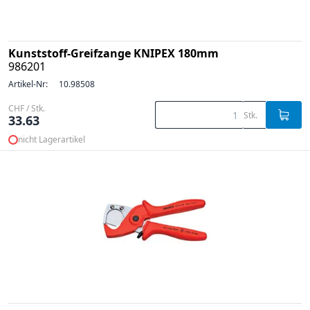
Kunststoff-Greifzange KNIPEX 180mm
986201
Artikel-Nr:
10.98508
CHF / Stk.
Stk.
33.63
nicht Lagerartikel