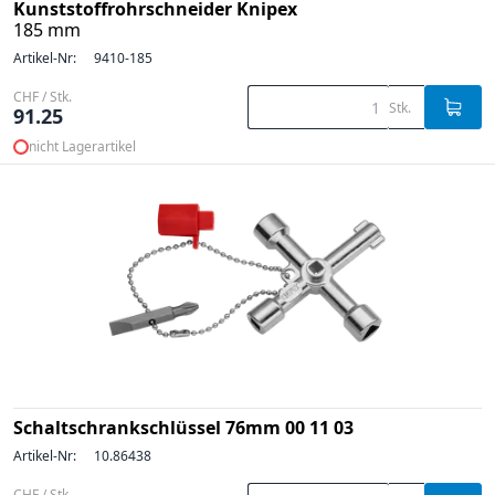
Kunststoffrohrschneider Knipex
185 mm
Artikel-Nr:
9410-185
CHF / Stk.
Stk.
91.25
nicht Lagerartikel
Schaltschrankschlüssel 76mm 00 11 03
Artikel-Nr:
10.86438
CHF / Stk.