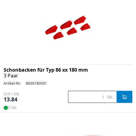
Schonbacken für Typ 86 xx 180 mm
3 Paar
Artikel-Nr:
8609180V01
CHF / Stk.
Stk.
13.84
2 Stk.