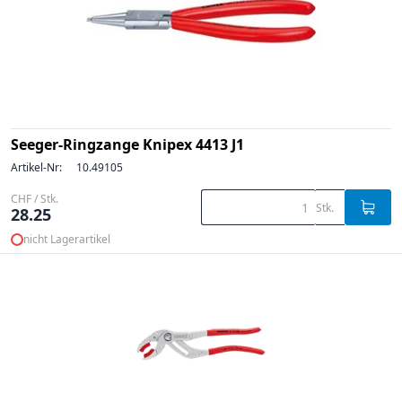
Seeger-Ringzange Knipex 4413 J1
Artikel-Nr:
10.49105
CHF / Stk.
Stk.
28.25
nicht Lagerartikel