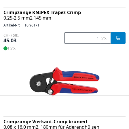
Crimpzange KNIPEX Trapez-Crimp
0.25-2.5 mm2 145 mm
Artikel-Nr:
10.96171
CHF / Stk.
Stk.
45.03
1 Stk.
Crimpzange Vierkant-Crimp brüniert
0.08 x 16.0 mm2, 180mm für Aderendhülsen