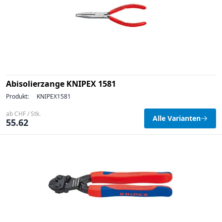
Abisolierzange KNIPEX 1581
Produkt:
KNIPEX1581
ab CHF / Stk.
Alle Varianten
55.62