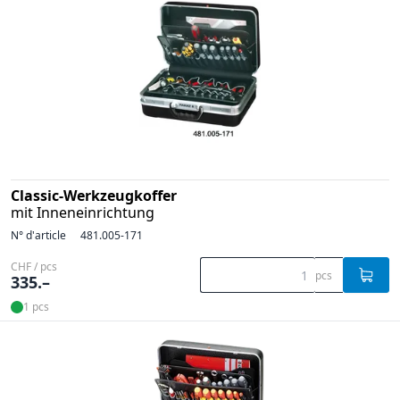
Classic-Werkzeugkoffer
mit Inneneinrichtung
N° d'article
481.005-171
CHF / pcs
pcs
335.–
1 pcs