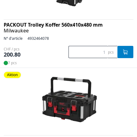
PACKOUT Trolley Koffer 560x410x480 mm
Milwaukee
N° d'article
4932464078
CHF / pcs
pcs
200.80
7 pcs
Aktion