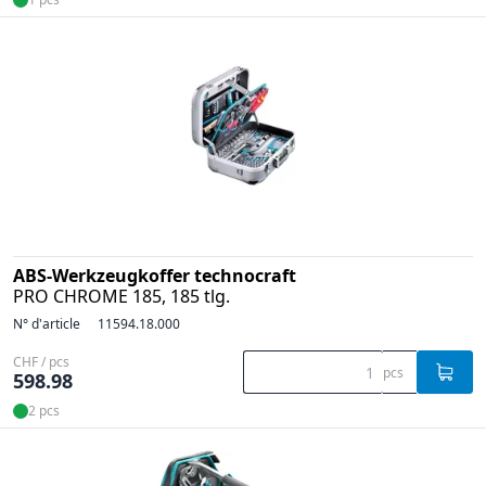
ABS-Werkzeugkoffer technocraft
PRO CHROME 185, 185 tlg.
N° d'article
11594.18.000
CHF / pcs
pcs
598.98
2 pcs