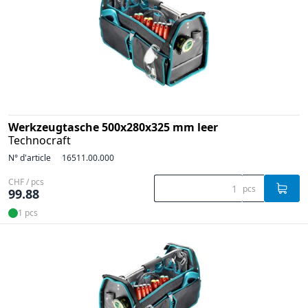
Werkzeugtasche 500x280x325 mm leer
Technocraft
N° d'article
16511.00.000
CHF / pcs
pcs
99.88
1 pcs