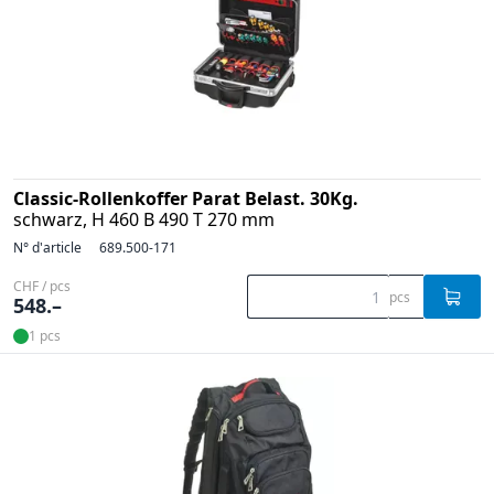
Classic-Rollenkoffer Parat Belast. 30Kg.
schwarz, H 460 B 490 T 270 mm
N° d'article
689.500-171
CHF / pcs
pcs
548.–
1 pcs