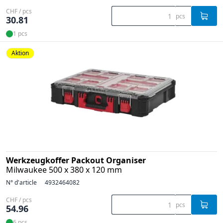
CHF / pcs
pcs
30.81
1 pcs
Aktion
Werkzeugkoffer Packout Organiser
Milwaukee 500 x 380 x 120 mm
N° d'article
4932464082
CHF / pcs
pcs
54.96
6 pcs