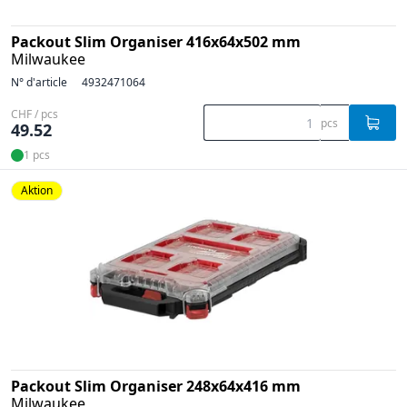
Packout Slim Organiser 416x64x502 mm
Milwaukee
N° d'article
4932471064
CHF / pcs
pcs
49.52
1 pcs
Aktion
Packout Slim Organiser 248x64x416 mm
Milwaukee