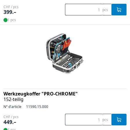
CHF / pcs
pcs
399.–
1 pcs
Werkzeugkoffer "PRO-CHROME"
152-teilig
N° d'article
11590.15.000
CHF / pcs
pcs
449.–
1 pcs