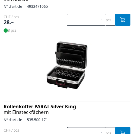
N° d'article
4932471065
CHF / pcs
pcs
28.–
8 pcs
Rollenkoffer PARAT Silver King
mit Einsteckfächern
N° d'article
535.500-171
CHF / pcs
pcs