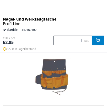
Nägel- und Werkzeugtasche
Profi-Line
N° d'article
440169100
CHF / pcs
pcs
62.85
z.Z. kein Lagerbestand