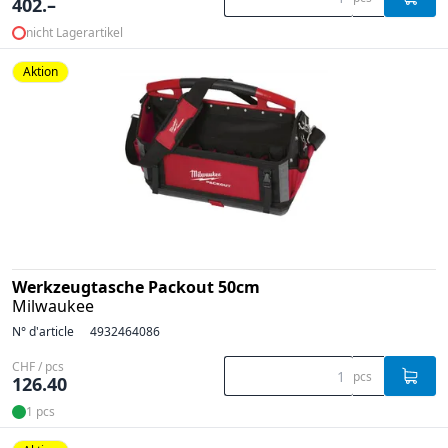
402.–
nicht Lagerartikel
Aktion
Werkzeugtasche Packout 50cm
Milwaukee
N° d'article
4932464086
CHF / pcs
pcs
126.40
1 pcs