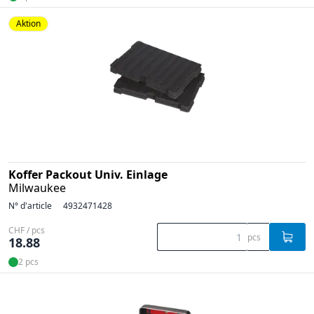
Aktion
Koffer Packout Univ. Einlage
Milwaukee
N° d'article
4932471428
CHF / pcs
pcs
18.88
2 pcs