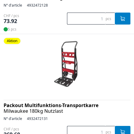
N° d'article
4932472128
CHF / pcs
pcs
73.92
5 pcs
Aktion
Packout Multifunktions-Transportkarre
Milwaukee 180kg Nutzlast
N° d'article
4932472131
CHF / pcs
pcs