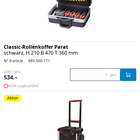
Classic-Rollenkoffer Parat
schwarz, H 210 B 470 T 360 mm
N° d'article
489.500-171
CHF / pcs
pcs
534.–
nicht Lagerartikel
Aktion