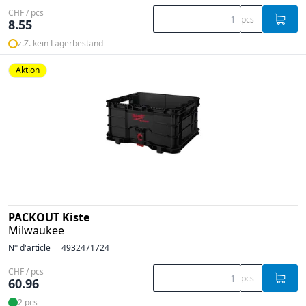
CHF / pcs
pcs
8.55
z.Z. kein Lagerbestand
Aktion
PACKOUT Kiste
Milwaukee
N° d'article
4932471724
CHF / pcs
pcs
60.96
2 pcs