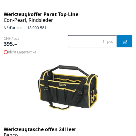
Werkzeugkoffer Parat Top-Line
Con-Pearl, Rindsleder
N° d'article
18.000-581
CHF / pcs
pcs
395.–
nicht Lagerartikel
Werkzeugtasche offen 24l leer
Bahco