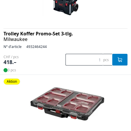
Trolley Koffer Promo-Set 3-tlg.
Milwaukee
N° d'article
4932464244
CHF / pcs
pcs
418.–
3 pcs
Aktion