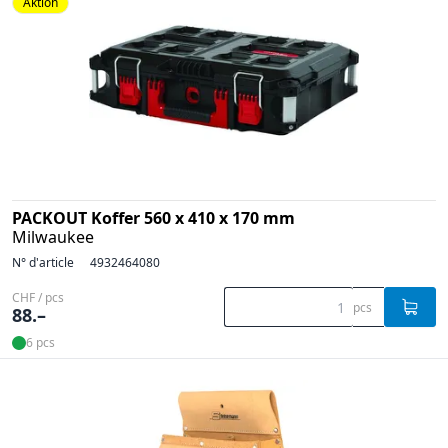
Aktion
PACKOUT Koffer 560 x 410 x 170 mm
Milwaukee
N° d'article
4932464080
CHF / pcs
pcs
88.–
6 pcs