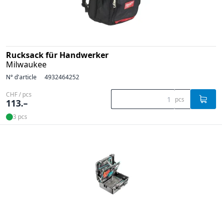
Rucksack für Handwerker
Milwaukee
N° d'article
4932464252
CHF / pcs
pcs
113.–
3 pcs