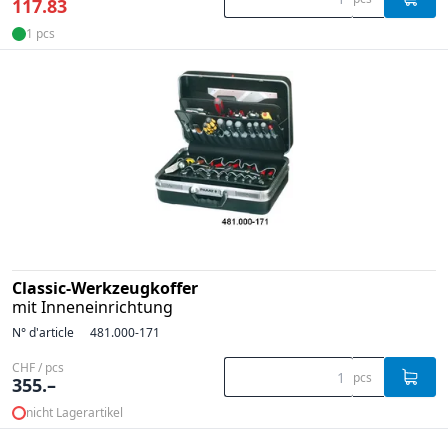
117.83
1 pcs
Classic-Werkzeugkoffer
mit Inneneinrichtung
N° d'article
481.000-171
CHF / pcs
pcs
355.–
nicht Lagerartikel