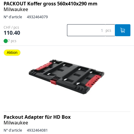
PACKOUT Koffer gross 560x410x290 mm
Milwaukee
N° d'article
4932464079
CHF / pcs
pcs
110.40
7 pcs
Aktion
Packout Adapter für HD Box
Milwaukee
N° d'article
4932464081