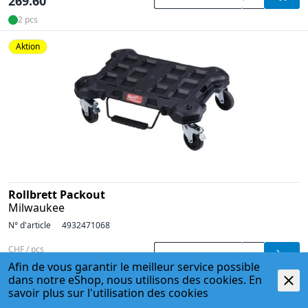
269.60
2 pcs
Aktion
Rollbrett Packout
Milwaukee
N° d'article
4932471068
CHF / pcs
pcs
122.40
Afin de vous garantir le meilleur service possible
dans notre eShop, nous utilisons des cookies. En
3 pcs
savoir plus sur l'
utilisation des cookies
Aktion