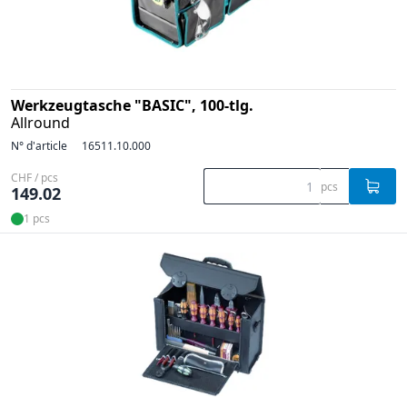
Werkzeugtasche "BASIC", 100-tlg.
Allround
N° d'article
16511.10.000
CHF / pcs
pcs
149.02
1 pcs