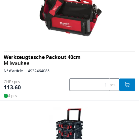
Werkzeugtasche Packout 40cm
Milwaukee
N° d'article
4932464085
CHF / pcs
pcs
113.60
4 pcs