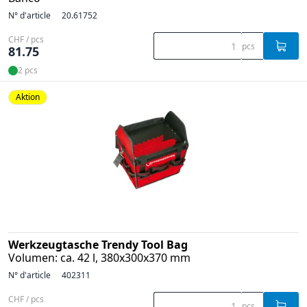
N° d'article
20.61752
CHF / pcs
pcs
81.75
2 pcs
Aktion
Werkzeugtasche Trendy Tool Bag
Volumen: ca. 42 l, 380x300x370 mm
N° d'article
402311
CHF / pcs
pcs