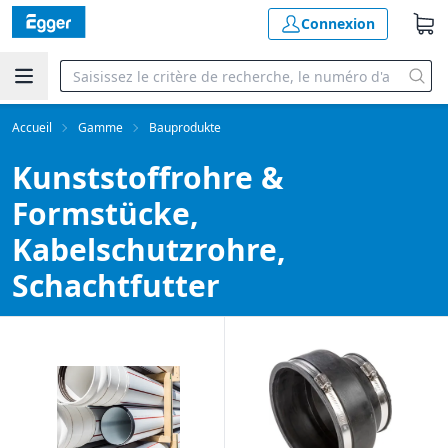
Connexion
Accueil
Gamme
Bauprodukte
Kunststoffrohre &
Formstücke,
Kabelschutzrohre,
Schachtfutter