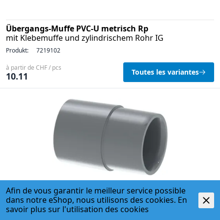
Übergangs-Muffe PVC-U metrisch Rp
mit Klebemuffe und zylindrischem Rohr IG
Produkt:
7219102
à partir de CHF / pcs
Toutes les variantes
10.11
Afin de vous garantir le meilleur service possible
dans notre eShop, nous utilisons des cookies. En
Reduktion PVC-U metrisch
savoir plus sur l'
utilisation des cookies
Produkt:
7219103