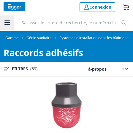
Connexion
Gamme
Génie sanitaire
Systèmes d'installation dans les bâtiments
Raccords adhésifs
FILTRES
(69)