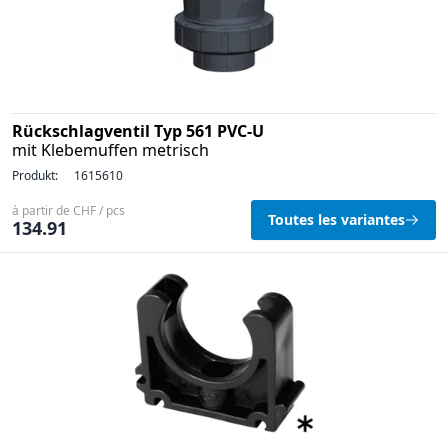
Rückschlagventil Typ 561 PVC-U
mit Klebemuffen metrisch
Produkt:
1615610
à partir de CHF / pcs
Toutes les variantes
134.91