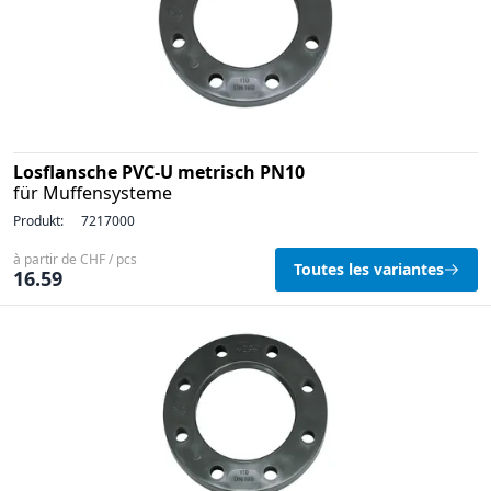
Losflansche PVC-U metrisch PN10
für Muffensysteme
Produkt:
7217000
à partir de CHF / pcs
Toutes les variantes
16.59