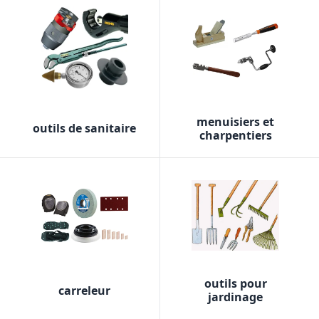
menuisiers et
outils de sanitaire
charpentiers
outils pour
carreleur
jardinage