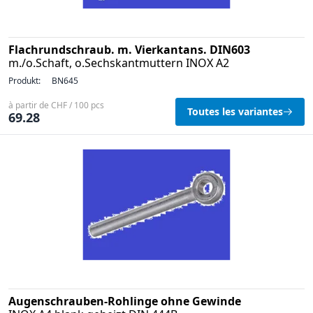
Flachrundschraub. m. Vierkantans. DIN603
m./o.Schaft, o.Sechskantmuttern INOX A2
Produkt:
BN645
à partir de CHF / 100 pcs
Toutes les variantes
69.28
Augenschrauben-Rohlinge ohne Gewinde