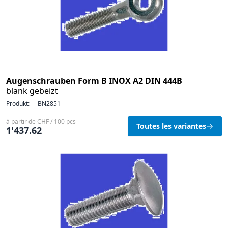
Augenschrauben Form B INOX A2 DIN 444B
blank gebeizt
Produkt:
BN2851
à partir de CHF / 100 pcs
Toutes les variantes
1'437.62