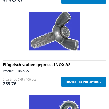
31'332.57
Flügelschrauben gepresst INOX A2
Produkt:
BN2725
à partir de CHF / 100 pcs
Toutes les variantes
255.76