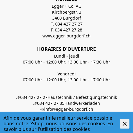
Egger + Co. AG
Kirchbergstr. 3
3400 Burgdorf
T. 034 427 27 27
F. 034 427 27 28
www.egger-burgdorf.ch
HORAIRES D'OUVERTURE
Lundi - jeudi
07:00 Uhr - 12:00 Uhr; 13:00 Uhr - 17:30 Uhr
Vendredi
07:00 Uhr - 12:00 Uhr; 13:00 Uhr - 17:00 Uhr
034 427 27 27
Haustechnik / Befestigungstechnik
034 427 27 35
Handwerkerladen
info@egger-burgdorf.ch
Afin de vous garantir le meilleur service possible
dans notre eShop, nous utilisons des cookies. En
savoir plus sur l'
utilisation des cookies
À PROPOS DE NOUS