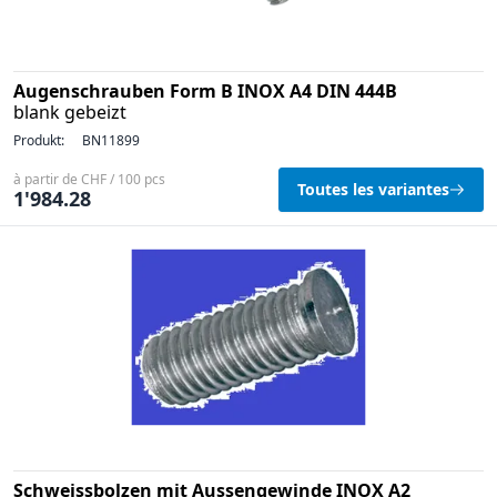
Augenschrauben Form B INOX A4 DIN 444B
blank gebeizt
Produkt:
BN11899
à partir de CHF / 100 pcs
Toutes les variantes
1'984.28
Schweissbolzen mit Aussengewinde INOX A2