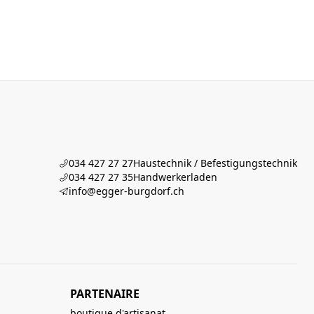
034 427 27 27
Haustechnik / Befestigungstechnik
034 427 27 35
Handwerkerladen
info@egger-burgdorf.ch
PARTENAIRE
boutique d'artisanat