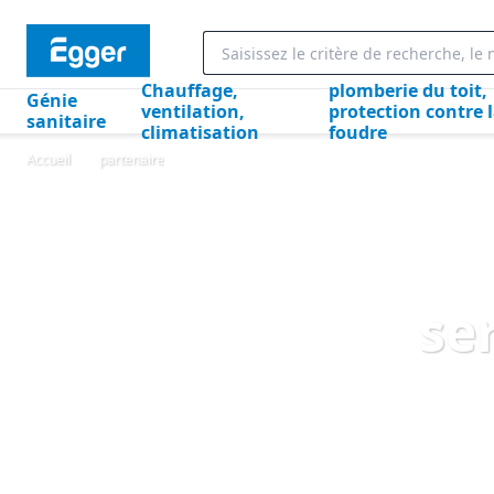
Chauffage,
plomberie du toit,
Génie
ventilation,
protection contre 
sanitaire
climatisation
foudre
Accueil
partenaire
se