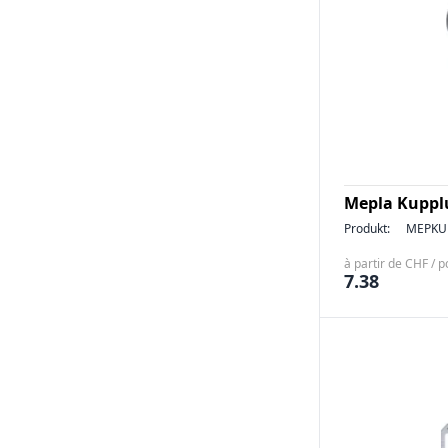
Mepla Kuppl
Produkt:
MEPKU
à partir de CHF / p
7.38