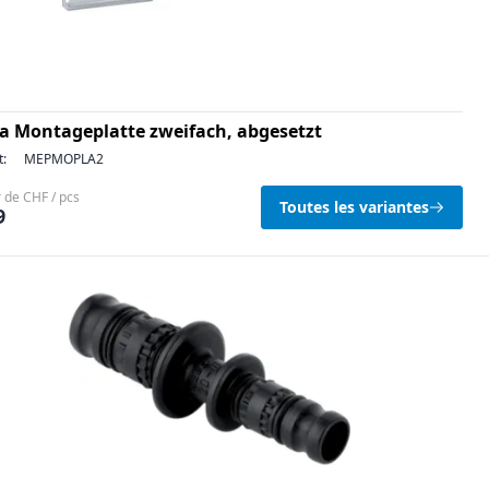
a Montageplatte zweifach, abgesetzt
t:
MEPMOPLA2
r de CHF / pcs
Toutes les variantes
9