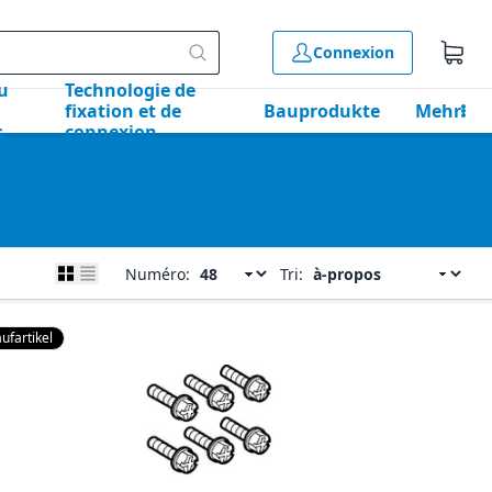
Connexion
u
Technologie de
fixation et de
Bauprodukte
Mehr
s
connexion
Numéro:
Tri:
ufartikel