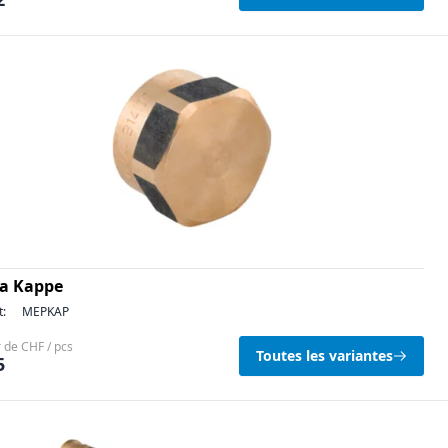
a Kappe
t:
MEPKAP
r de CHF / pcs
Toutes les variantes
5