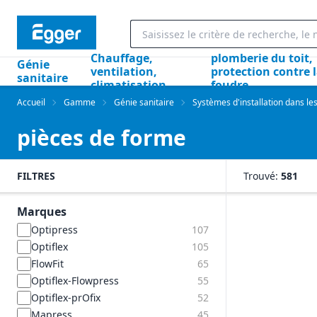
Chauffage,
plomberie du toit,
Génie
ventilation,
protection contre 
sanitaire
climatisation
foudre
Accueil
Gamme
Génie sanitaire
Systèmes d'installation dans le
pièces de forme
FILTRES
Trouvé:
581
Marques
Optipress
107
Optiflex
105
FlowFit
65
Optiflex-Flowpress
55
Optiflex-prOfix
52
Mapress
45