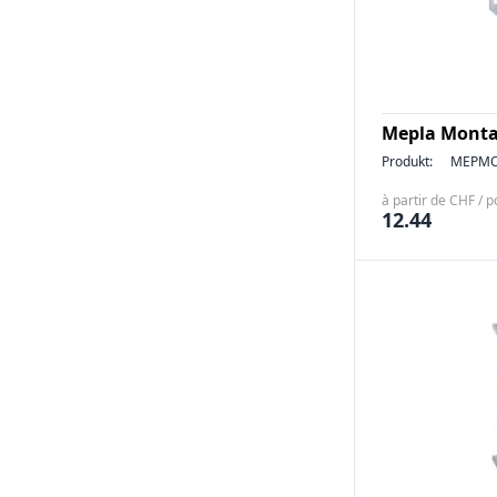
Mepla Montag
Produkt:
MEPMO
à partir de CHF / p
12.44