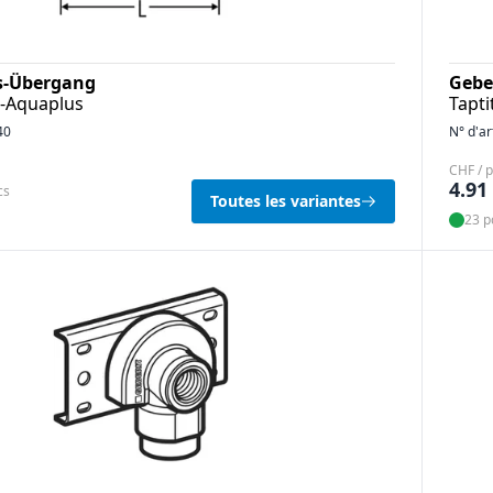
ss-Übergang
Gebe
s-Aquaplus
Tapti
40
N° d'ar
CHF / 
4.91
cs
Toutes les variantes
23 p