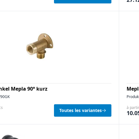
kel Mepla 90° kurz
Mepl
90GK
Produk
cs
à parti
Toutes les variantes
10.0