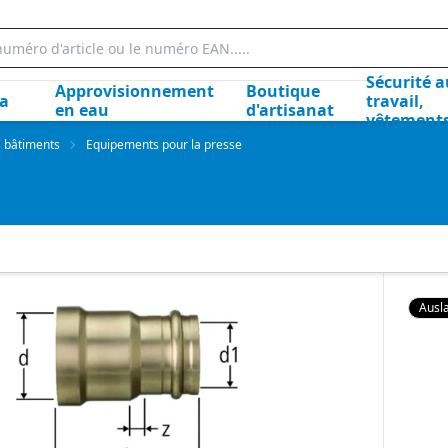
Sécurité a
Approvisionnement
Boutique
la
travail,
en eau
d'artisanat
vêtement
s bâtiments
Equipements pour la presse
Ausla