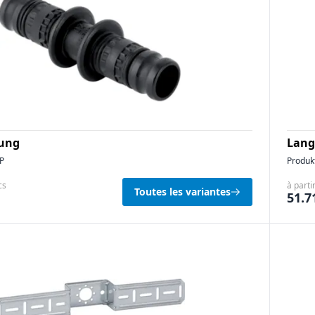
ung
Lang
P
Produk
cs
à parti
Toutes les variantes
51.7