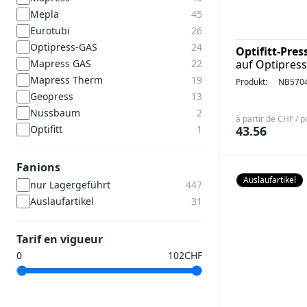
Mepla
45
Eurotubi
26
Optipress-GAS
24
Optifitt-Pre
Mapress GAS
22
auf Optipres
Mapress Therm
19
Produkt:
NB570
Geopress
13
Nussbaum
2
à partir de CHF / p
Optifitt
1
43.56
Fanions
Auslaufartikel
nur Lagergeführt
447
Auslaufartikel
31
Tarif en vigueur
CHF