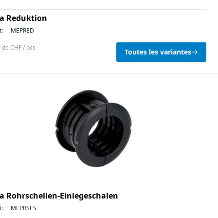
a Reduktion
t:
MEPRED
r de CHF / pcs
Toutes les variantes
a Rohrschellen-Einlegeschalen
t:
MEPRSES