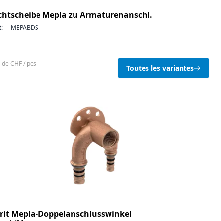
chtscheibe Mepla zu Armaturenanschl.
t:
MEPABDS
r de CHF / pcs
Toutes les variantes
rit Mepla-Doppelanschlusswinkel