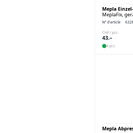
Mepla Einze
MeplaFix, ge
N° d'article
632
CHF / pcs
43.–
4 pcs
Mepla Abpre