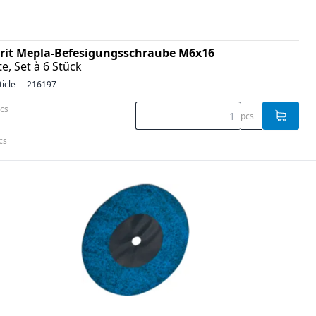
rit Mepla-Befesigungsschraube M6x16
te, Set à 6 Stück
ticle
216197
pcs
pcs
cs