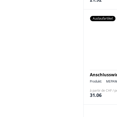
Auslaufartikel
Anschlusswin
Produkt:
MEPAW
à partir de CHF / p
31.06