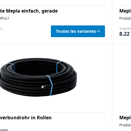
e Mepla einfach, gerade
Mepl
PLG1
Produk
cs
à parti
Toutes les variantes
8.22
verbundrohr in Rollen
Mepl
Produk
HRRS