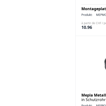
Montageplatt
Produkt:
MEPMO
à partir de CHF / p
10.96
Mepla Metall
in Schutzrohr
Produkt:
MEPRO