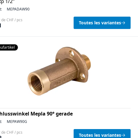
Rp 1/2"
t:
MEPADAW90
r de CHF / pcs
Toutes les variantes
1
ufartikel
hlusswinkel Mepla 90° gerade
t:
MEPAW90G
r de CHF / pcs
Toutes les variantes
2