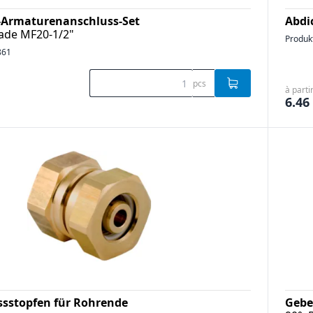
l-Armaturenanschluss-Set
Abdi
rade MF20-1/2"
Produk
861
pcs
à parti
6.46
ssstopfen für Rohrende
Gebe