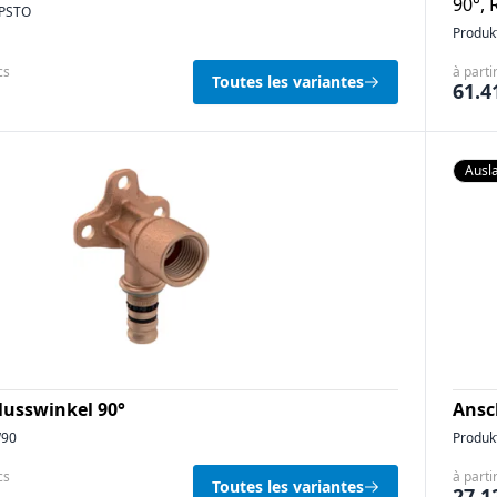
90°, 
PSTO
Produk
cs
à parti
Toutes les variantes
61.4
Ausla
lusswinkel 90°
Ansc
90
Produk
cs
à parti
Toutes les variantes
27.1