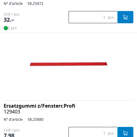
N° d'article
58.25872
CHF / pcs
pcs
32.–
2 pcs
Ersatzgummi z/Fensterr.Profi
129403
N° d'article
58.25880
CHF / pcs
pcs
7.98