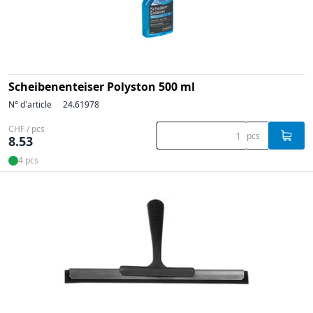
Scheibenenteiser Polyston 500 ml
N° d'article
24.61978
CHF / pcs
pcs
8.53
4 pcs