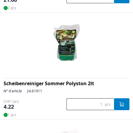
2 pcs
Scheibenreiniger Sommer Polyston 2lt
N° d'article
24.61911
CHF / pcs
pcs
4.22
1 pcs