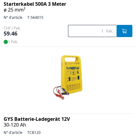
Starterkabel 500A 3 Meter
ø 25 mm²
N° d'article
T-564015
CHF / Pak.
Pak.
59.46
1 Pak.
GYS Batterie-Ladegerät 12V
30-120 Ah
N° d'article
TCB120