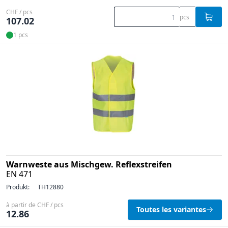
CHF / pcs
pcs
107.02
1 pcs
Warnweste aus Mischgew. Reflexstreifen
EN 471
Produkt:
TH12880
à partir de CHF / pcs
Toutes les variantes
12.86