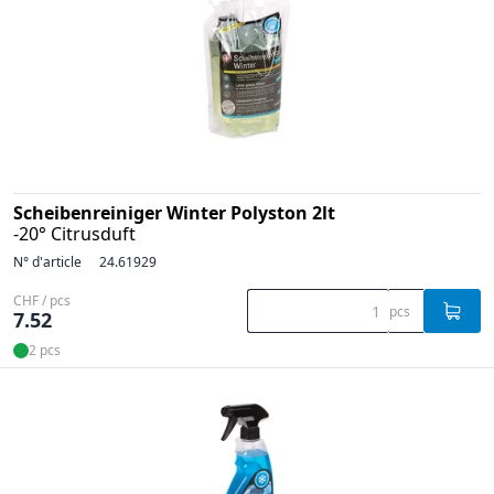
Scheibenreiniger Winter Polyston 2lt
-20° Citrusduft
N° d'article
24.61929
CHF / pcs
pcs
7.52
2 pcs