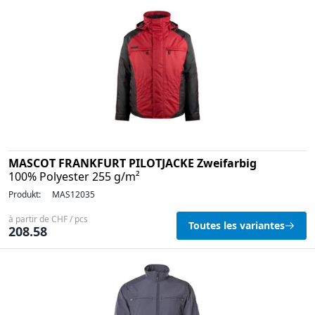
MASCOT FRANKFURT PILOTJACKE Zweifarbig
100% Polyester 255 g/m²
Produkt:
MAS12035
à partir de CHF / pcs
Toutes les variantes
208.58