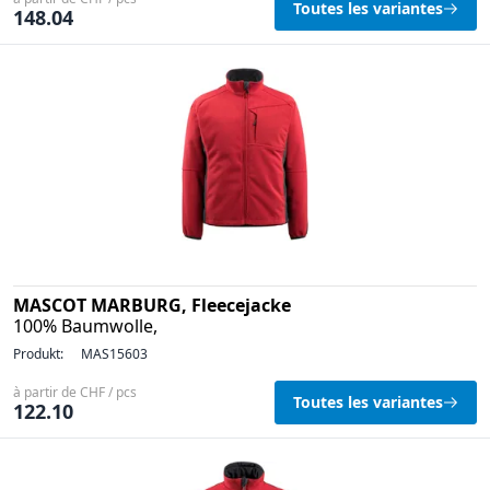
Toutes les variantes
148.04
MASCOT MARBURG, Fleecejacke
100% Baumwolle,
Produkt:
MAS15603
à partir de CHF / pcs
Toutes les variantes
122.10