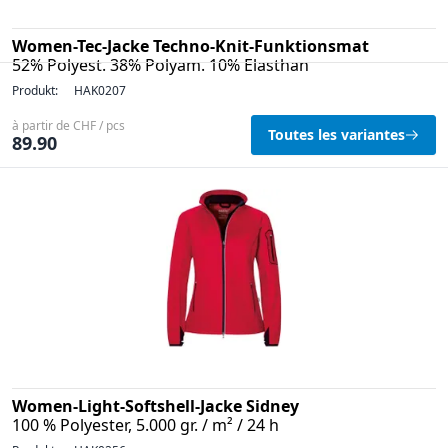
Women-Tec-Jacke Techno-Knit-Funktionsmat
52% Polyest. 38% Polyam. 10% Elasthan
Produkt:
HAK0207
à partir de CHF / pcs
Toutes les variantes
89.90
Women-Light-Softshell-Jacke Sidney
100 % Polyester, 5.000 gr. / m² / 24 h