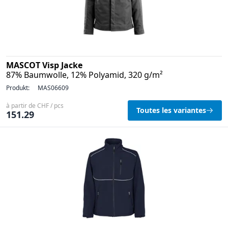
MASCOT Visp Jacke
87% Baumwolle, 12% Polyamid, 320 g/m²
Produkt:
MAS06609
à partir de CHF / pcs
Toutes les variantes
151.29