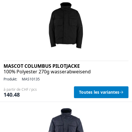
MASCOT COLUMBUS PILOTJACKE
100% Polyester 270g wasserabweisend
Produkt:
MAS10135
à partir de CHF / pcs
Toutes les variantes
140.48