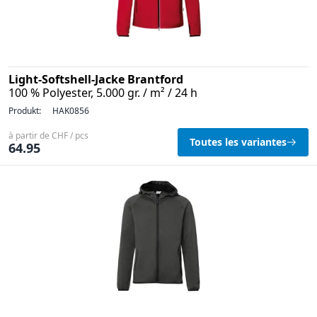
Light-Softshell-Jacke Brantford
100 % Polyester, 5.000 gr. / m² / 24 h
Produkt:
HAK0856
à partir de CHF / pcs
Toutes les variantes
64.95