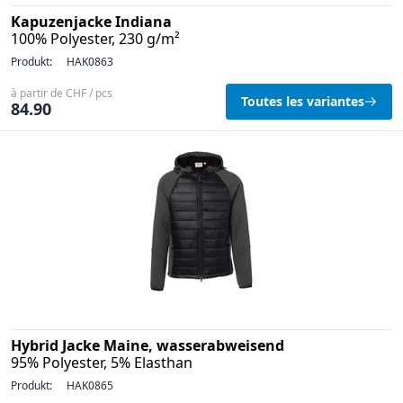
Kapuzenjacke Indiana
100% Polyester, 230 g/m²
Produkt:
HAK0863
à partir de CHF / pcs
Toutes les variantes
84.90
Hybrid Jacke Maine, wasserabweisend
95% Polyester, 5% Elasthan
Produkt:
HAK0865