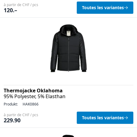
à partir de CHF / pcs
Toutes les variantes
120.–
Thermojacke Oklahoma
95% Polyester, 5% Elasthan
Produkt:
HAK0866
à partir de CHF / pcs
Toutes les variantes
229.90