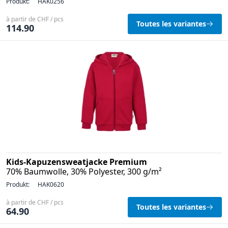
Produkt:
HAK0256
à partir de CHF / pcs
Toutes les variantes
114.90
Kids-Kapuzensweatjacke Premium
70% Baumwolle, 30% Polyester, 300 g/m²
Produkt:
HAK0620
à partir de CHF / pcs
Toutes les variantes
64.90