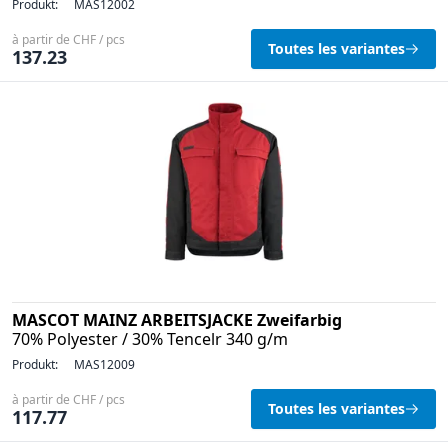
Produkt:
MAS12002
à partir de CHF / pcs
Toutes les variantes
137.23
MASCOT MAINZ ARBEITSJACKE Zweifarbig
70% Polyester / 30% Tencelr 340 g/m
Produkt:
MAS12009
à partir de CHF / pcs
Toutes les variantes
117.77