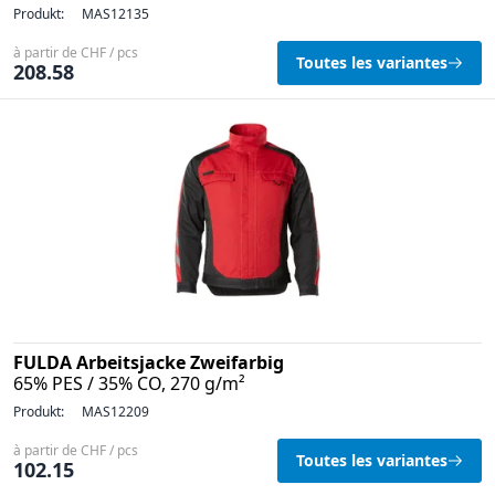
Produkt:
MAS12135
à partir de CHF / pcs
Toutes les variantes
208.58
FULDA Arbeitsjacke Zweifarbig
65% PES / 35% CO, 270 g/m²
Produkt:
MAS12209
à partir de CHF / pcs
Toutes les variantes
102.15