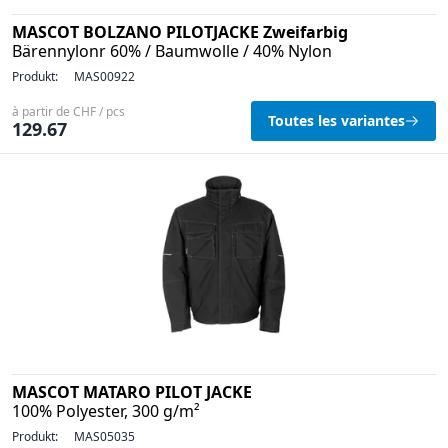
MASCOT BOLZANO PILOTJACKE Zweifarbig
Bärennylonr 60% / Baumwolle / 40% Nylon
Produkt:
MAS00922
à partir de CHF / pcs
Toutes les variantes
129.67
MASCOT MATARO PILOT JACKE
100% Polyester, 300 g/m²
Produkt:
MAS05035