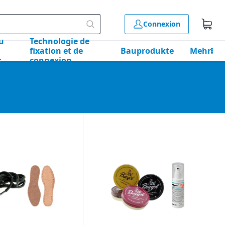
Connexion
u
Technologie de
fixation et de
Bauprodukte
Mehr
s
connexion