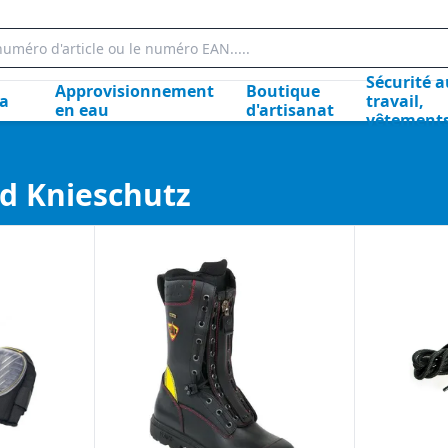
Sécurité a
Approvisionnement
Boutique
la
travail,
en eau
d'artisanat
vêtement
nd Knieschutz