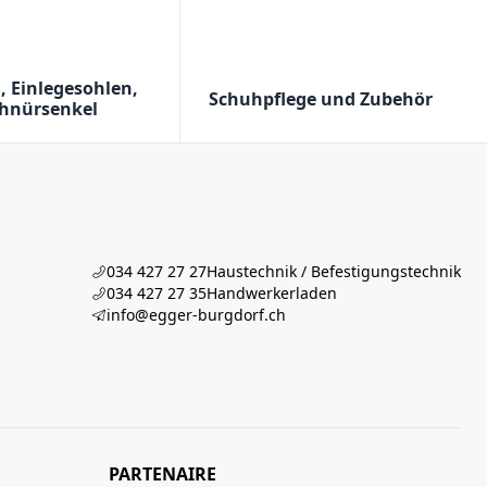
, Einlegesohlen,
Schuhpflege und Zubehör
hnürsenkel
034 427 27 27
Haustechnik / Befestigungstechnik
034 427 27 35
Handwerkerladen
info@egger-burgdorf.ch
PARTENAIRE