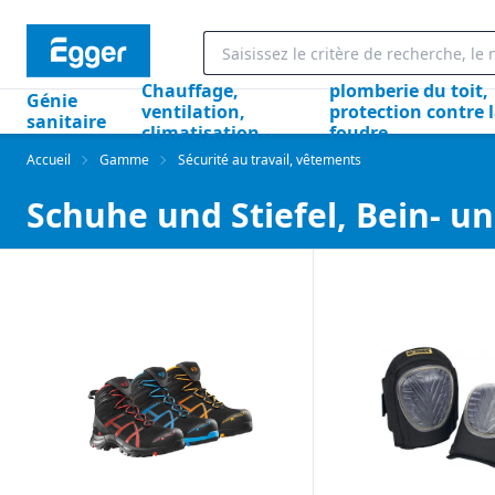
Chauffage,
plomberie du toit,
Génie
ventilation,
protection contre 
sanitaire
climatisation
foudre
Accueil
Gamme
Sécurité au travail, vêtements
Schuhe und Stiefel, Bein- u