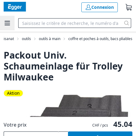
Connexion
artisanat
outils
outils à main
coffre et poches à outils, bacs pliables
Packout Univ.
Schaumeinlage für Trolley
Milwaukee
Aktion
45.04
Votre prix
CHF / pcs