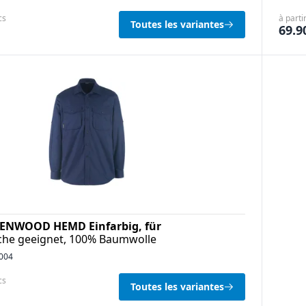
cs
à parti
Toutes les variantes
69.9
NWOOD HEMD Einfarbig, für
che geeignet, 100% Baumwolle
004
cs
Toutes les variantes