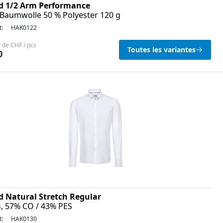
 1/2 Arm Performance
 Baumwolle 50 % Polyester 120 g
t:
HAK0122
r de CHF / pcs
Toutes les variantes
0
 Natural Stretch Regular
s, 57% CO / 43% PES
t:
HAK0130