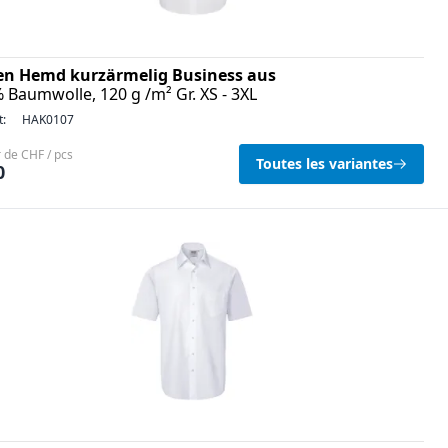
en Hemd kurzärmelig Business aus
 Baumwolle, 120 g /m² Gr. XS - 3XL
t:
HAK0107
r de CHF / pcs
Toutes les variantes
0