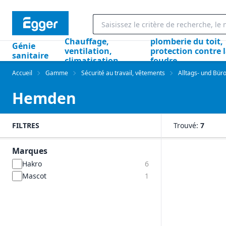
Chauffage,
plomberie du toit,
Génie
ventilation,
protection contre 
sanitaire
climatisation
foudre
Accueil
Gamme
Sécurité au travail, vêtements
Alltags- und Bür
Hemden
FILTRES
Trouvé:
7
Marques
Hakro
6
Mascot
1