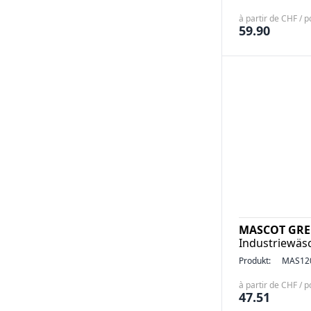
à partir de CHF / p
59.90
MASCOT GREE
Industriewäs
Produkt:
MAS12
à partir de CHF / p
47.51