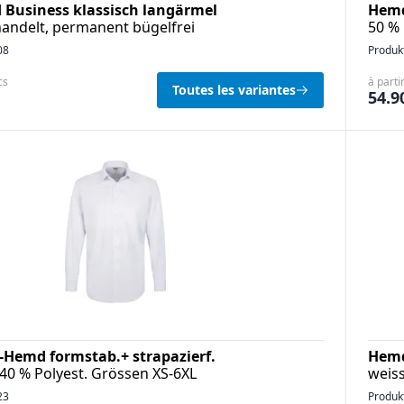
Business klassisch langärmel
Hemd
andelt, permanent bügelfrei
50 %
08
Produk
cs
à parti
Toutes les variantes
54.9
Hemd formstab.+ strapazierf.
Hemd
40 % Polyest. Grössen XS-6XL
weis
23
Produk