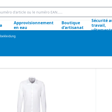
Sécurité a
Approvisionnement
Boutique
la
travail,
en eau
d'artisanat
vêtement
obekleidung