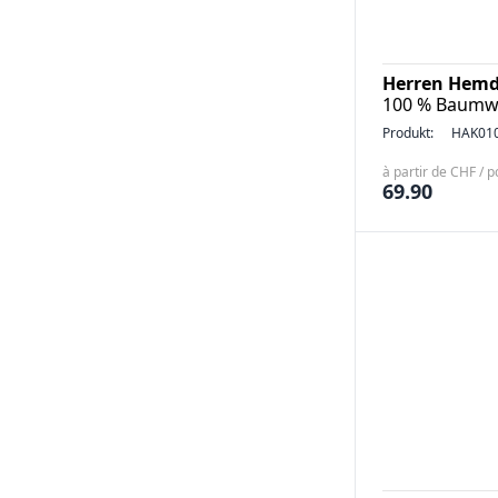
Herren Hemd 
100 % Baumwo
Produkt:
HAK01
à partir de CHF / p
69.90