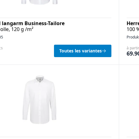
langarm Business-Tailore
Herr
lle, 120 g /m²
100 %
05
Produk
cs
à parti
Toutes les variantes
69.9