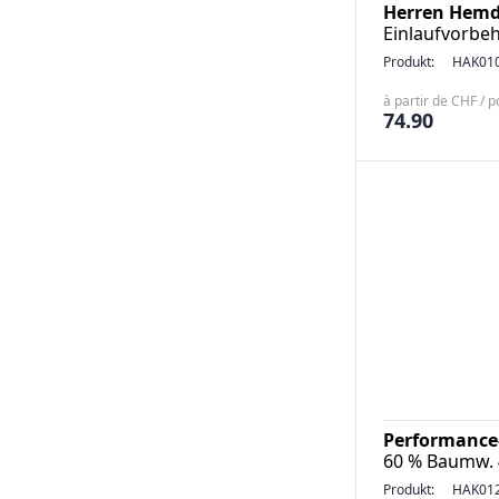
Herren Hemd 
Einlaufvorbeh
Produkt:
HAK01
à partir de CHF / p
74.90
Performance-
60 % Baumw. 
Produkt:
HAK01