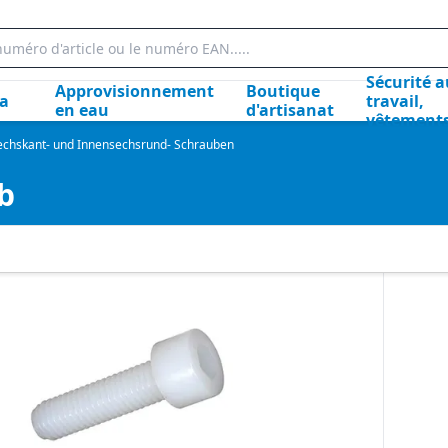
Sécurité a
Approvisionnement
Boutique
la
travail,
en eau
d'artisanat
vêtement
echskant- und Innensechsrund- Schrauben
b