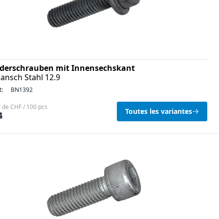
nderschrauben mit Innensechskant
lansch Stahl 12.9
t:
BN1392
r de CHF / 100 pcs
Toutes les variantes
4