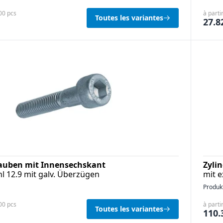
100 pcs
à parti
Toutes les variantes
27.8
rauben mit Innensechskant
Zyli
hl 12.9 mit galv. Überzügen
mit 
Produk
100 pcs
à parti
Toutes les variantes
110.