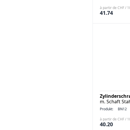
à partir de CHF / 
41.74
Zylindersch
m. Schaft Sta
Produkt:
BN12
à partir de CHF / 
40.20