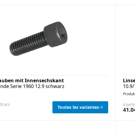
rauben mit Innensechskant
Lins
nde Serie 1960 12.9 schwarz
10.9/
Produk
100 pcs
à parti
Toutes les variantes
41.0