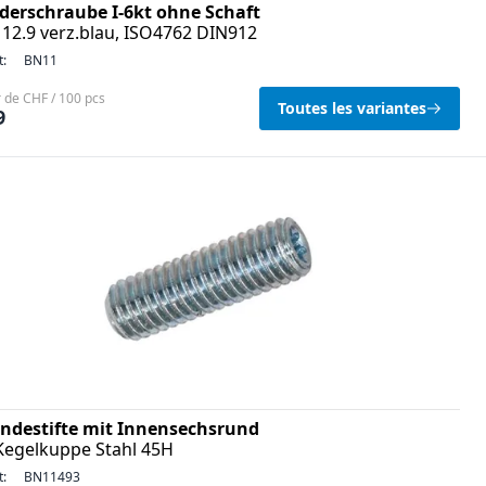
nderschraube I-6kt ohne Schaft
 12.9 verz.blau, ISO4762 DIN912
t:
BN11
r de CHF / 100 pcs
Toutes les variantes
9
ndestifte mit Innensechsrund
Kegelkuppe Stahl 45H
t:
BN11493