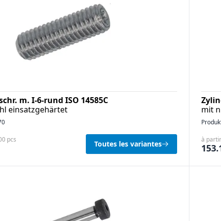
schr. m. I-6-rund ISO 14585C
Zyli
ahl einsatzgehärtet
mit 
70
Produk
100 pcs
à parti
Toutes les variantes
153.