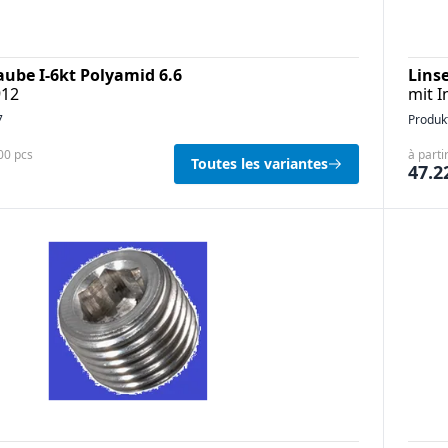
aube I-6kt Polyamid 6.6
Lins
912
mit 
7
Produk
100 pcs
à parti
Toutes les variantes
47.2