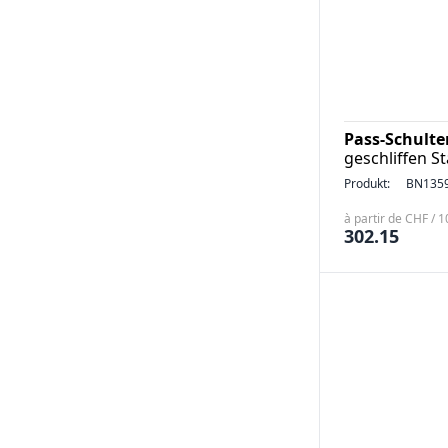
Pass-Schulte
geschliffen S
Produkt:
BN135
à partir de CHF / 
302.15