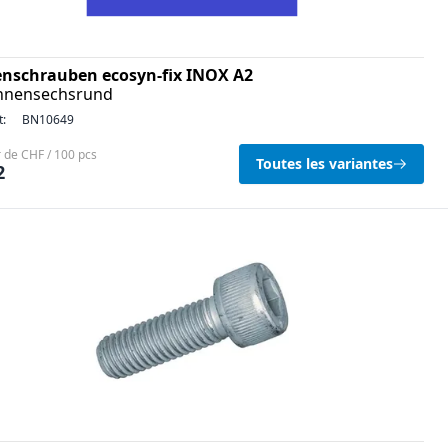
enschrauben ecosyn-fix INOX A2
Innensechsrund
t:
BN10649
r de CHF / 100 pcs
Toutes les variantes
2