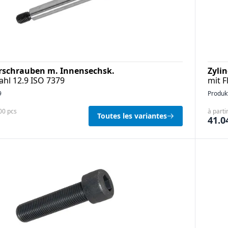
rschrauben m. Innensechsk.
Zyli
tahl 12.9 ISO 7379
mit F
9
Produk
100 pcs
à parti
Toutes les variantes
41.0