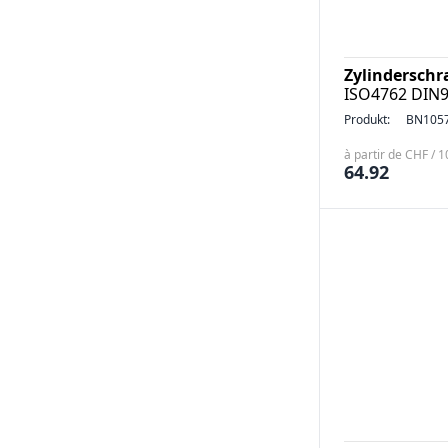
Zylinderschr
ISO4762 DIN
Produkt:
BN105
à partir de CHF / 
64.92