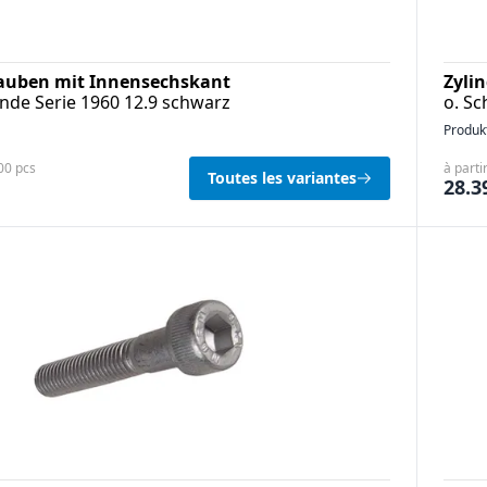
rauben mit Innensechskant
Zyli
nde Serie 1960 12.9 schwarz
o. Sc
Produk
100 pcs
à parti
Toutes les variantes
28.3