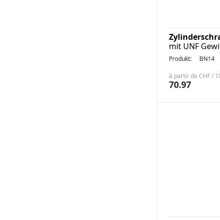
Zylindersch
mit UNF Gewi
Produkt:
BN14
à partir de CHF / 
70.97