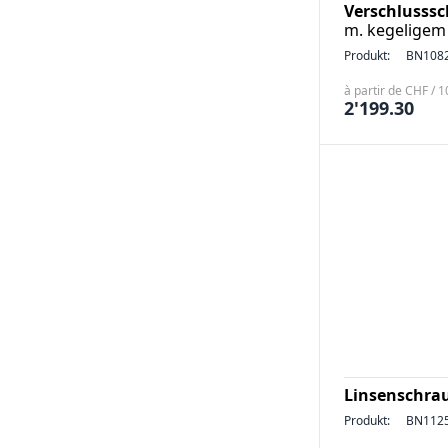
Verschlusss
m. kegeligem
Produkt:
BN108
à partir de CHF / 
2'199.30
Linsenschrau
Produkt:
BN112