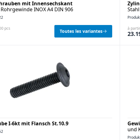
chrauben mit Innensechskant
Zyli
 Rohrgewinde INOX A4 DIN 906
Stahl
22
Produk
100 pcs
à parti
Toutes les variantes
23.1
be I-6kt mit Flansch St.10.9
Gewi
und 
52
Produk