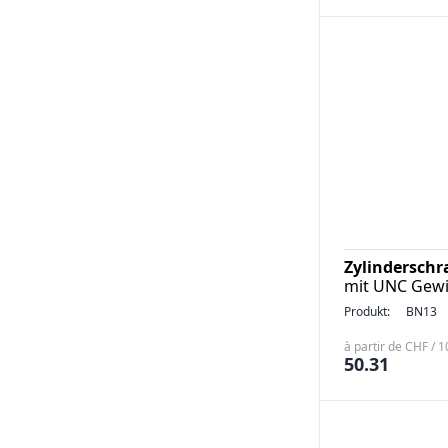
Zylindersch
mit UNC Gewi
Produkt:
BN13
à partir de CHF / 
50.31