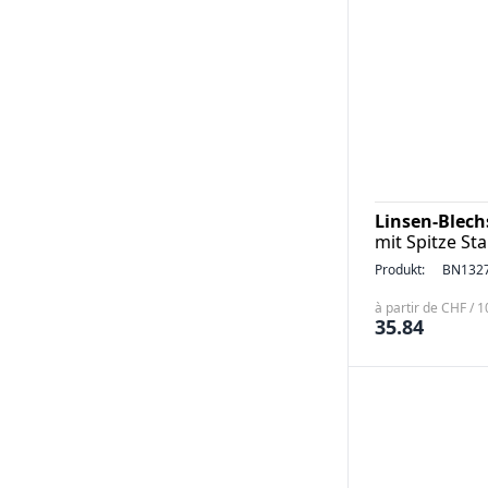
Linsen-Blech
mit Spitze St
Produkt:
BN132
à partir de CHF / 
35.84