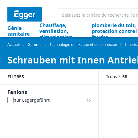
Chauffage,
plomberie du toit,
Génie
ventilation,
protection contre 
sanitaire
climatisation
foudre
Accueil
Gamme
Technologie de fixation et de connexion
Innens
Schrauben mit Innen Antrie
FILTRES
Trouvé:
58
Fanions
nur Lagergeführt
16