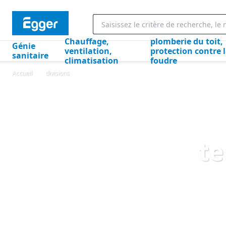
Chauffage,
plomberie du toit,
Génie
ventilation,
protection contre 
sanitaire
climatisation
foudre
Accueil
divisions
te