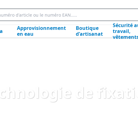
Sécurité a
Approvisionnement
Boutique
la
travail,
en eau
d'artisanat
vêtement
chnologie de fixat