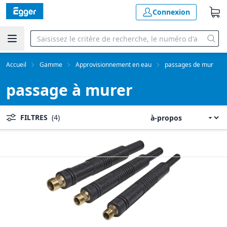
Connexion
Accueil
Gamme
Approvisionnement en eau
passages de mur
passage à murer
FILTRES
(4)