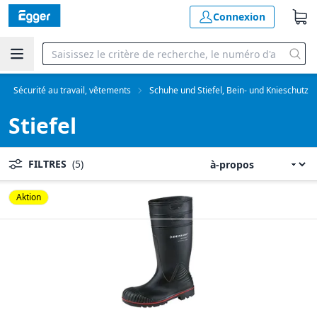
Connexion
Sécurité au travail, vêtements
Schuhe und Stiefel, Bein- und Knieschutz
Stiefel
FILTRES
(5)
Aktion