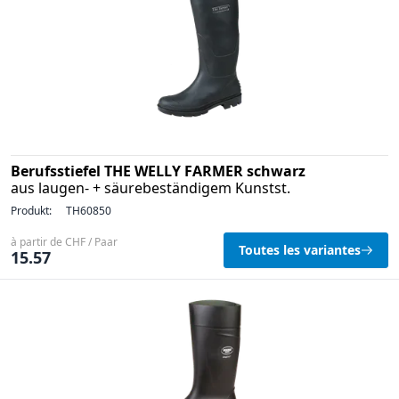
Berufsstiefel THE WELLY FARMER schwarz
aus laugen- + säurebeständigem Kunstst.
Produkt:
TH60850
à partir de CHF / Paar
Toutes les variantes
15.57