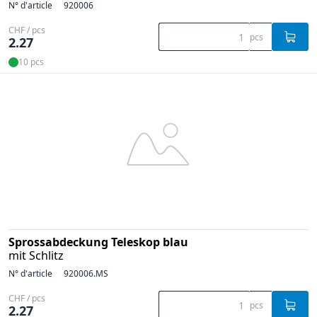
N° d'article
920006
CHF / pcs
pcs
2.27
10 pcs
Sprossabdeckung Teleskop blau
mit Schlitz
N° d'article
920006.MS
CHF / pcs
pcs
2.27