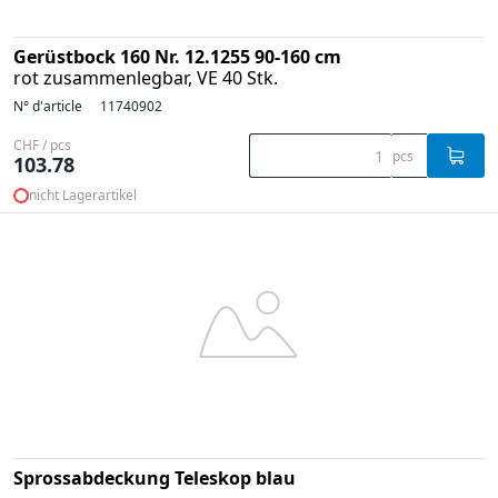
Gerüstbock 160 Nr. 12.1255 90-160 cm
rot zusammenlegbar, VE 40 Stk.
N° d'article
11740902
CHF / pcs
pcs
103.78
nicht Lagerartikel
Sprossabdeckung Teleskop blau