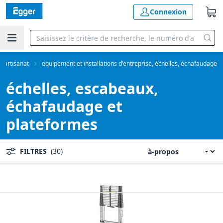
Connexion
d'artisanat
equipement et installations d'entreprise, échelles, échafaudage
échelles, escabeaux,
échafaudage et
plateformes
FILTRES
(30)