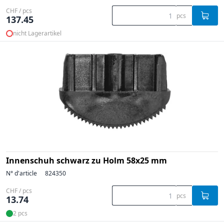
CHF / pcs
pcs
137.45
nicht Lagerartikel
Innenschuh schwarz zu Holm 58x25 mm
N° d'article
824350
CHF / pcs
pcs
13.74
2 pcs