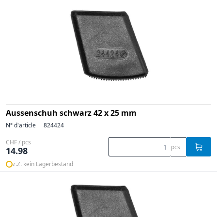
Aussenschuh schwarz 42 x 25 mm
N° d'article
824424
CHF / pcs
pcs
14.98
z.Z. kein Lagerbestand