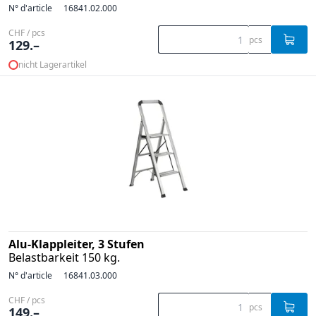
N° d'article
16841.02.000
CHF / pcs
pcs
129.–
nicht Lagerartikel
Alu-Klappleiter, 3 Stufen
Belastbarkeit 150 kg.
N° d'article
16841.03.000
CHF / pcs
pcs
149.–