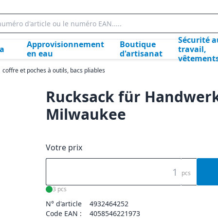
Sécurité a
Approvisionnement
Boutique
la
travail,
en eau
d'artisanat
vêtement
coffre et poches à outils, bacs pliables
Rucksack für Handwer
Milwaukee
Votre prix
pcs
3 pcs
N° d'article
4932464252
Code EAN :
4058546221973