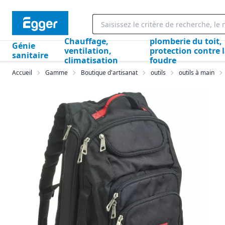
Chauffage,
plomberie du toit,
Génie
ventilation,
protection contre 
sanitaire
climatisation
foudre
Accueil
Gamme
Boutique d'artisanat
outils
outils à main