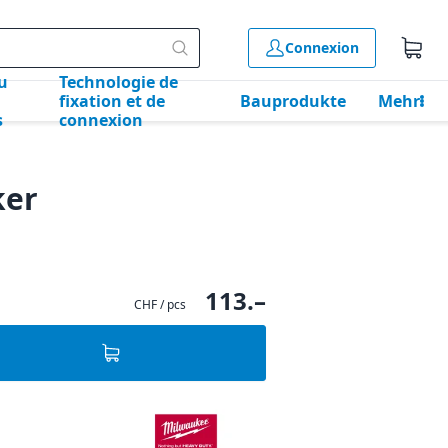
Connexion
u
Technologie de
fixation et de
Bauprodukte
Mehr
s
connexion
ker
113.–
CHF / pcs