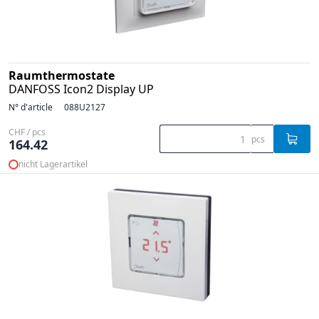
Raumthermostate
DANFOSS Icon2 Display UP
N° d'article
088U2127
CHF / pcs
pcs
164.42
nicht Lagerartikel