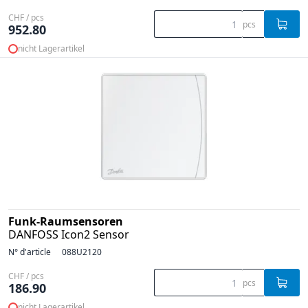
CHF / pcs
pcs
952.80
nicht Lagerartikel
Funk-Raumsensoren
DANFOSS Icon2 Sensor
N° d'article
088U2120
CHF / pcs
pcs
186.90
nicht Lagerartikel