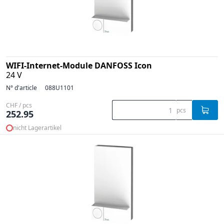
WIFI-Internet-Module DANFOSS Icon
24 V
N° d'article
088U1101
CHF / pcs
pcs
252.95
nicht Lagerartikel