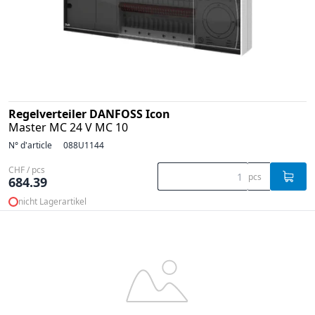
Regelverteiler DANFOSS Icon
Master MC 24 V MC 10
N° d'article
088U1144
CHF / pcs
pcs
684.39
nicht Lagerartikel