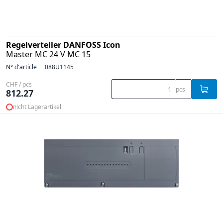
Regelverteiler DANFOSS Icon
Master MC 24 V MC 15
N° d'article
088U1145
CHF / pcs
pcs
812.27
nicht Lagerartikel