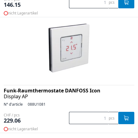
pcs
146.15
nicht Lagerartikel
Funk-Raumthermostate DANFOSS Icon
Display AP
N° d'article
088U1081
CHF / pcs
pcs
229.06
nicht Lagerartikel