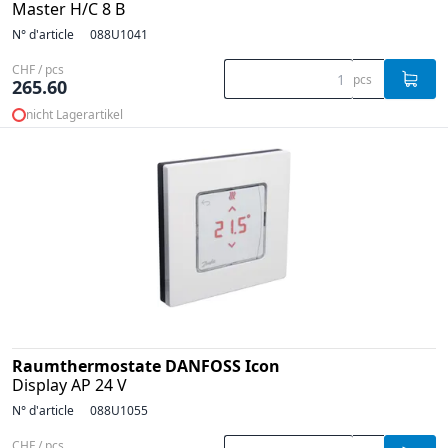
Master H/C 8 B
N° d'article
088U1041
CHF / pcs
pcs
265.60
nicht Lagerartikel
Raumthermostate DANFOSS Icon
Display AP 24 V
N° d'article
088U1055
CHF / pcs