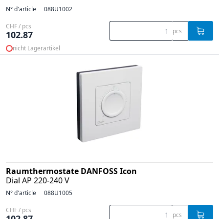
N° d'article
088U1002
CHF / pcs
pcs
102.87
nicht Lagerartikel
Raumthermostate DANFOSS Icon
Dial AP 220-240 V
N° d'article
088U1005
CHF / pcs
pcs
102.87