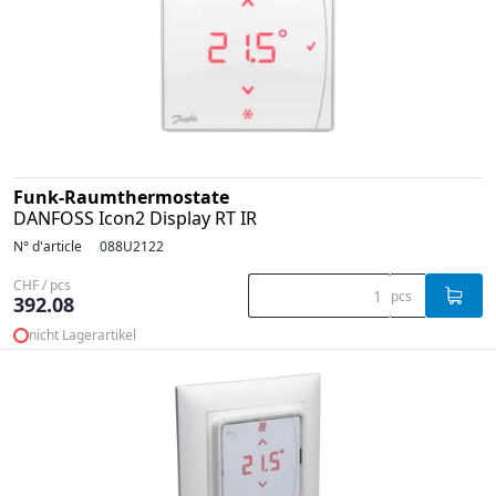
Funk-Raumthermostate
DANFOSS Icon2 Display RT IR
N° d'article
088U2122
CHF / pcs
pcs
392.08
nicht Lagerartikel