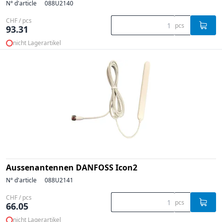
N° d'article
088U2140
CHF / pcs
pcs
93.31
nicht Lagerartikel
Aussenantennen DANFOSS Icon2
N° d'article
088U2141
CHF / pcs
pcs
66.05
nicht Lagerartikel