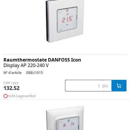
Raumthermostate DANFOSS Icon
Display AP 220-240 V
N° d'article
088U1015
CHF / pcs
pcs
132.52
nicht Lagerartikel