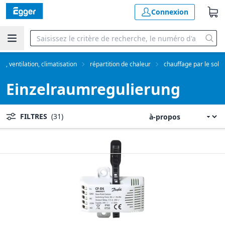
Connexion
e, ventilation, climatisation
répartition de chaleur
chauffage par le sol
Einzelraumregulierung
FILTRES
(31)