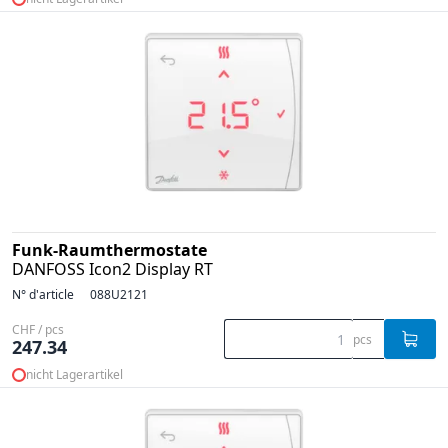
Funk-Raumthermostate
DANFOSS Icon2 Display RT
N° d'article
088U2121
CHF / pcs
pcs
247.34
nicht Lagerartikel