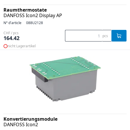
Raumthermostate
DANFOSS Icon2 Display AP
N° d'article
088U2128
CHF / pcs
pcs
164.42
nicht Lagerartikel
Konvertierungsmodule
DANFOSS Icon2