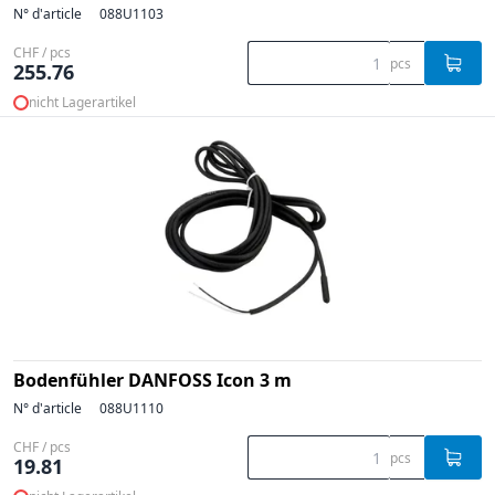
N° d'article
088U1103
CHF / pcs
pcs
255.76
nicht Lagerartikel
Bodenfühler DANFOSS Icon 3 m
N° d'article
088U1110
CHF / pcs
pcs
19.81