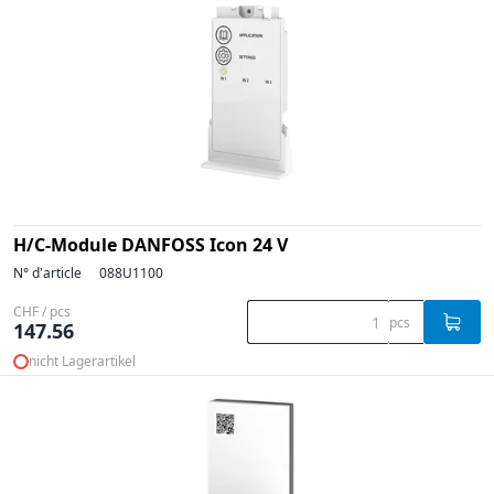
H/C-Module DANFOSS Icon 24 V
N° d'article
088U1100
CHF / pcs
pcs
147.56
nicht Lagerartikel