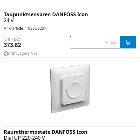
Taupunktsensoren DANFOSS Icon
24 V
N° d'article
088U0251
CHF / pcs
pcs
373.82
nicht Lagerartikel
Raumthermostate DANFOSS Icon
Dial UP 220-240 V