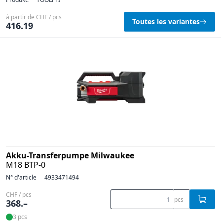
à partir de CHF / pcs
Toutes les variantes
416.19
Akku-Transferpumpe Milwaukee
M18 BTP-0
N° d'article
4933471494
CHF / pcs
pcs
368.–
3 pcs