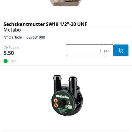
Sechskantmutter SW19 1/2"-20 UNF
Metabo
N° d'article
627601000
CHF / pcs
pcs
5.50
1 pcs