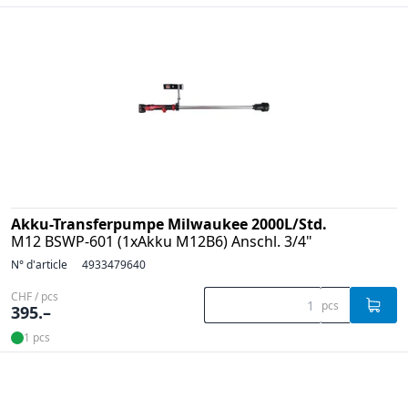
Akku-Transferpumpe Milwaukee 2000L/Std.
M12 BSWP-601 (1xAkku M12B6) Anschl. 3/4"
N° d'article
4933479640
CHF / pcs
pcs
395.–
1 pcs