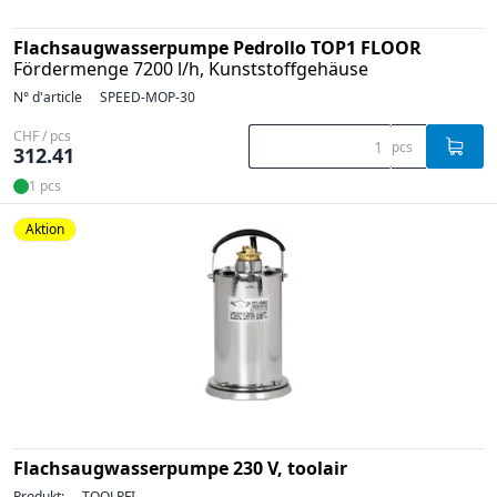
Flachsaugwasserpumpe Pedrollo TOP1 FLOOR
Fördermenge 7200 l/h, Kunststoffgehäuse
N° d'article
SPEED-MOP-30
CHF / pcs
pcs
312.41
1 pcs
Aktion
Flachsaugwasserpumpe 230 V, toolair
Produkt:
TOOLPFI