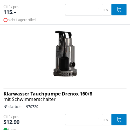
CHF / pcs
pcs
115.–
nicht Lagerartikel
Klarwasser Tauchpumpe Drenox 160/8
mit Schwimmerschalter
N° d'article
970720
CHF / pcs
pcs
512.90
1 pcs