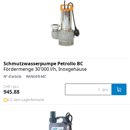
Schmutzwasserpumpe Petrollo BC
Fördermenge 30'000 l/h, Inoxgehäuse
N° d'article
RANGER-MC
CHF / pcs
pcs
945.88
z.Z. kein Lagerbestand