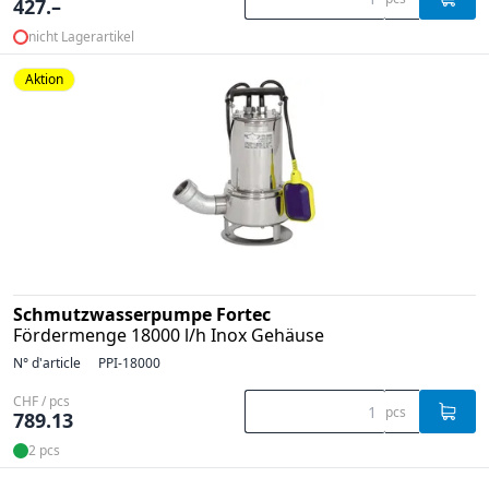
427.–
nicht Lagerartikel
Aktion
Schmutzwasserpumpe Fortec
Fördermenge 18000 l/h Inox Gehäuse
N° d'article
PPI-18000
CHF / pcs
pcs
789.13
2 pcs