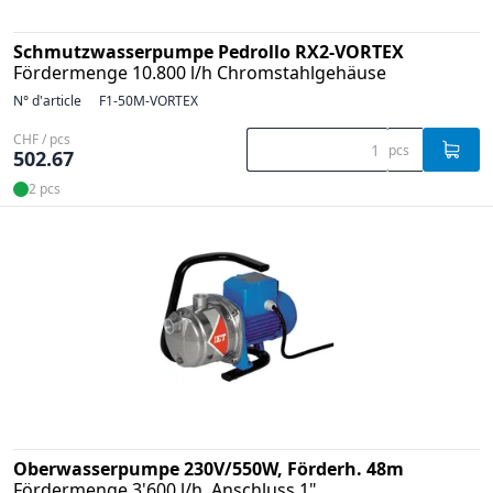
Schmutzwasserpumpe Pedrollo RX2-VORTEX
Fördermenge 10.800 l/h Chromstahlgehäuse
N° d'article
F1-50M-VORTEX
CHF / pcs
pcs
502.67
2 pcs
Oberwasserpumpe 230V/550W, Förderh. 48m
Fördermenge 3'600 l/h, Anschluss 1"