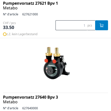
Pumpenvorsatz 27621 Bpv 1
Metabo
N° d'article
627621000
CHF / pcs
pcs
33.50
z.Z. kein Lagerbestand
Pumpenvorsatz 27640 Bpv 3
Metabo
N° d'article
627640000