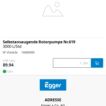
Selbstansaugende Rotorpumpe Nr.619
3000 L/Std
N° d'article
10680000
CHF / pcs
pcs
89.94
2 pcs
ADRESSE
Egger + Co. AG