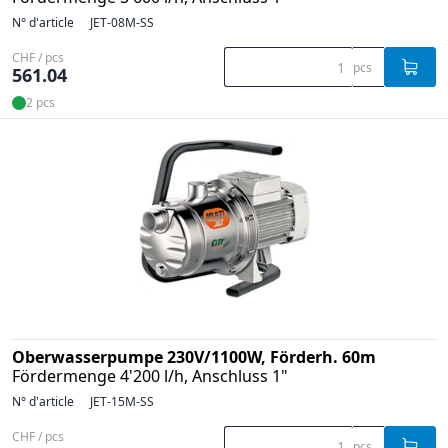
N° d'article
JET-08M-SS
CHF / pcs
pcs
561.04
2 pcs
Oberwasserpumpe 230V/1100W, Förderh. 60m
Fördermenge 4'200 l/h, Anschluss 1"
N° d'article
JET-15M-SS
CHF / pcs
pcs