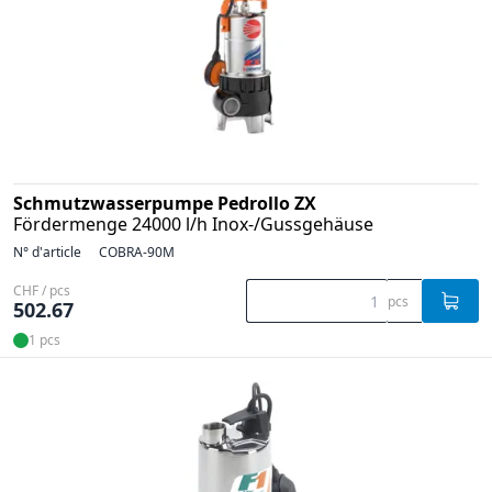
Schmutzwasserpumpe Pedrollo ZX
Fördermenge 24000 l/h Inox-/Gussgehäuse
N° d'article
COBRA-90M
CHF / pcs
pcs
502.67
1 pcs