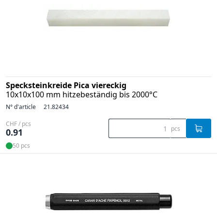
Specksteinkreide Pica viereckig
10x10x100 mm hitzebeständig bis 2000°C
N° d'article
21.82434
CHF / pcs
pcs
0.91
50 pcs