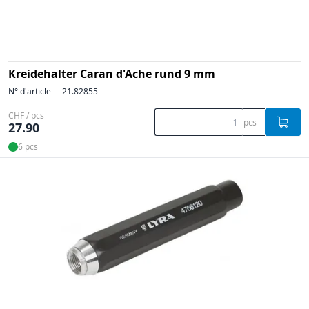
Kreidehalter Caran d'Ache rund 9 mm
N° d'article
21.82855
CHF / pcs
pcs
27.90
6 pcs