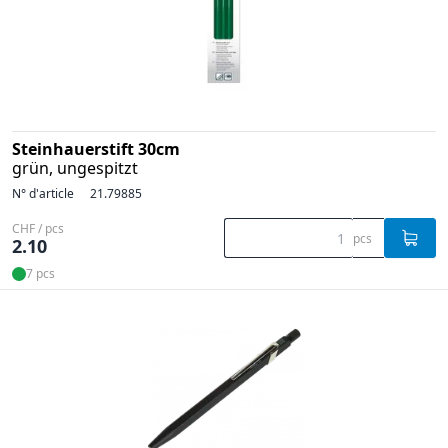
Steinhauerstift 30cm
grün, ungespitzt
N° d'article
21.79885
CHF / pcs
pcs
2.10
7 pcs