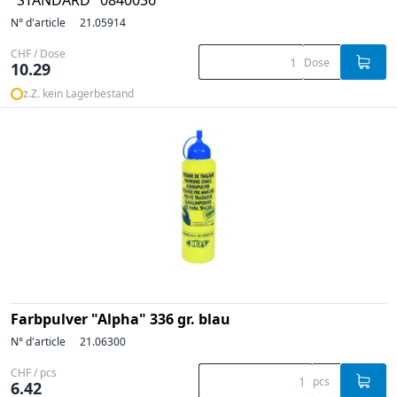
"STANDARD" 0840036
N° d'article
21.05914
CHF / Dose
Dose
10.29
z.Z. kein Lagerbestand
Farbpulver "Alpha" 336 gr. blau
N° d'article
21.06300
CHF / pcs
pcs
6.42