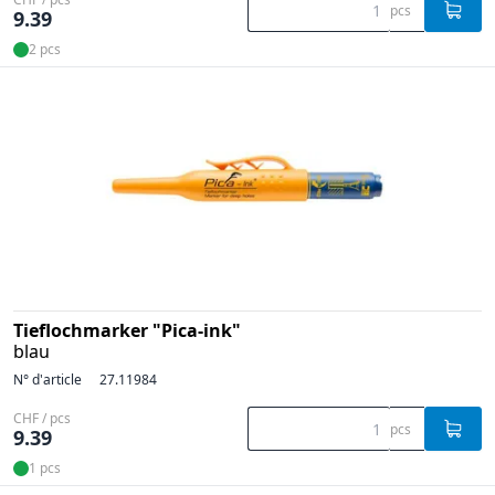
pcs
9.39
2 pcs
Tieflochmarker "Pica-ink"
blau
N° d'article
27.11984
CHF / pcs
pcs
9.39
1 pcs