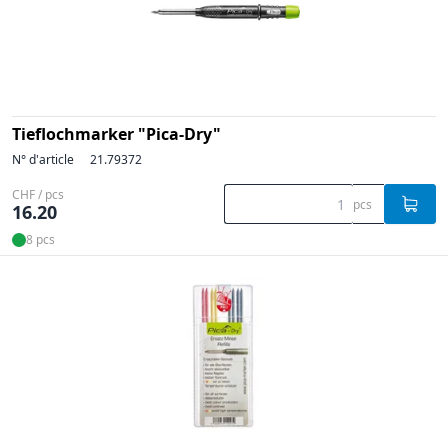
Tieflochmarker "Pica-Dry"
N° d'article
21.79372
CHF / pcs
pcs
16.20
8 pcs