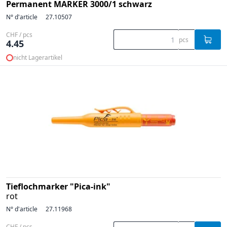
Permanent MARKER 3000/1 schwarz
N° d'article
27.10507
CHF / pcs
pcs
4.45
nicht Lagerartikel
Tieflochmarker "Pica-ink"
rot
N° d'article
27.11968
CHF / pcs