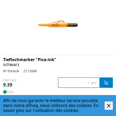
Tieflochmarker "Pica-ink"
schwarz
N° d'article
27.12008
CHF / pcs
pcs
9.39
3 pcs
Afin de vous garantir le meilleur service possible
dans notre eShop, nous utilisons des cookies. En
savoir plus sur l'
utilisation des cookies