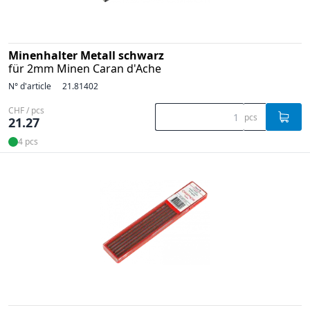
Minenhalter Metall schwarz
für 2mm Minen Caran d'Ache
N° d'article
21.81402
CHF / pcs
pcs
21.27
4 pcs