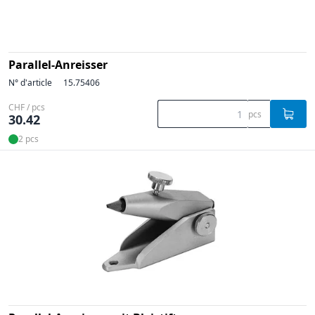
Parallel-Anreisser
N° d'article
15.75406
CHF / pcs
pcs
30.42
2 pcs