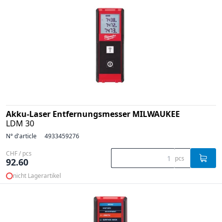
Akku-Laser Entfernungsmesser MILWAUKEE
LDM 30
N° d'article
4933459276
CHF / pcs
pcs
92.60
nicht Lagerartikel