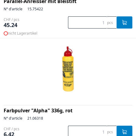
Parallel-Anreisser mit Bleistift
N° d'article
15.75422
CHF / pcs
pcs
45.24
nicht Lagerartikel
Farbpulver "Alpha" 336g, rot
N° d'article
21.06318
CHF / pcs
pcs
6.42