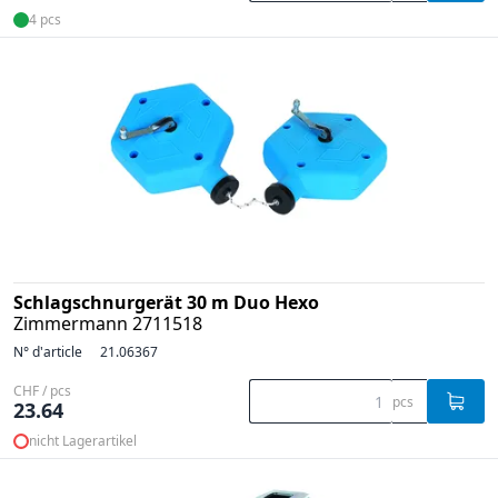
4 pcs
Schlagschnurgerät 30 m Duo Hexo
Zimmermann 2711518
N° d'article
21.06367
CHF / pcs
pcs
23.64
nicht Lagerartikel