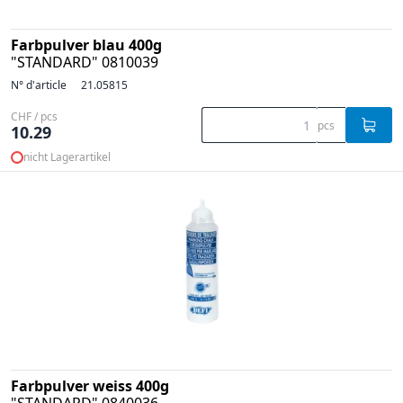
Farbpulver blau 400g
"STANDARD" 0810039
N° d'article
21.05815
CHF / pcs
pcs
10.29
nicht Lagerartikel
Farbpulver weiss 400g