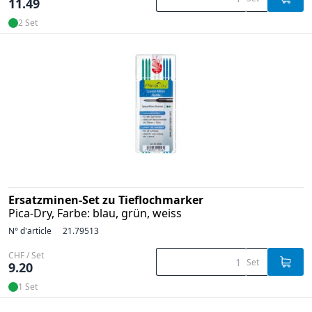
11.49
2 Set
Ersatzminen-Set zu Tieflochmarker
Pica-Dry, Farbe: blau, grün, weiss
N° d'article
21.79513
CHF / Set
Set
9.20
1 Set