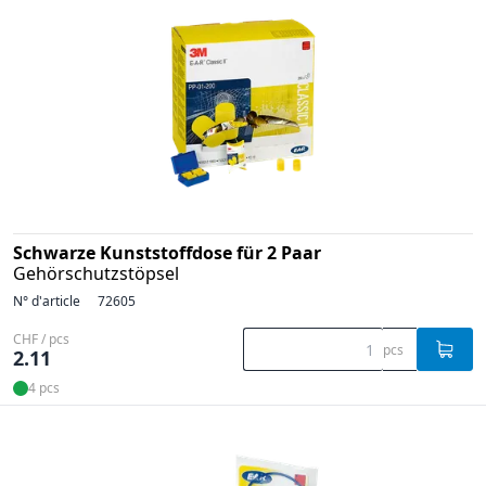
Schwarze Kunststoffdose für 2 Paar
Gehörschutzstöpsel
N° d'article
72605
CHF / pcs
pcs
2.11
4 pcs