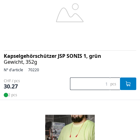
Kapselgehörschützer JSP SONIS 1, grün
Gewicht, 352g
N° d'article
70220
CHF / pcs
pcs
30.27
2 pcs