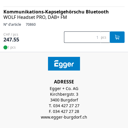
Kommunikations-Kapselgehörschu Bluetooth
WOLF Headset PRO, DAB+ FM
N° d'article
70860
CHF / pcs
pcs
247.55
1 pcs
ADRESSE
Egger + Co. AG
Kirchbergstr. 3
3400 Burgdorf
T. 034 427 27 27
F. 034 427 27 28
www.egger-burgdorf.ch