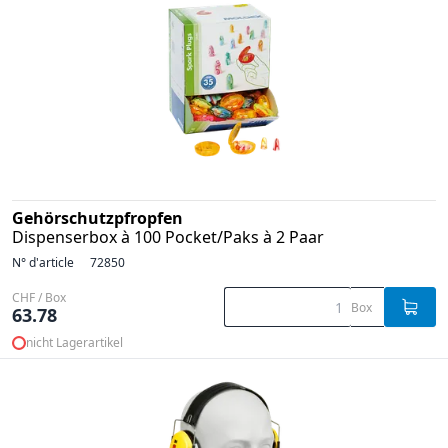
Gehörschutzpfropfen
Dispenserbox à 100 Pocket/Paks à 2 Paar
N° d'article
72850
CHF / Box
Box
63.78
nicht Lagerartikel