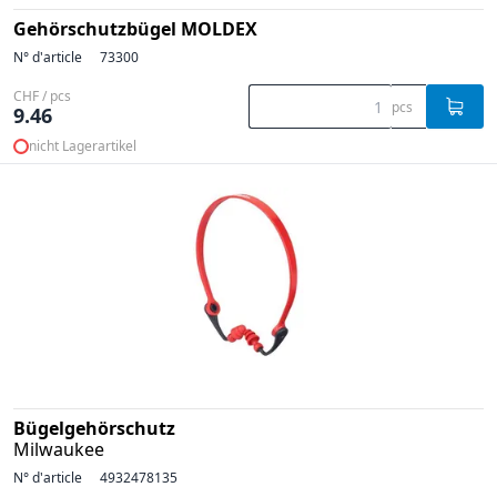
Gehörschutzbügel MOLDEX
N° d'article
73300
CHF / pcs
pcs
9.46
nicht Lagerartikel
Bügelgehörschutz
Milwaukee
N° d'article
4932478135