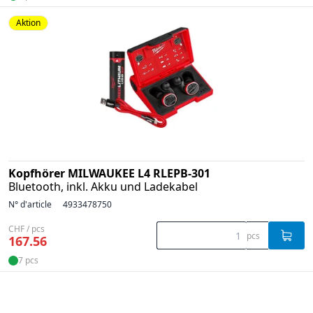
Aktion
Kopfhörer MILWAUKEE L4 RLEPB-301
Bluetooth, inkl. Akku und Ladekabel
N° d'article
4933478750
CHF / pcs
pcs
167.56
7 pcs