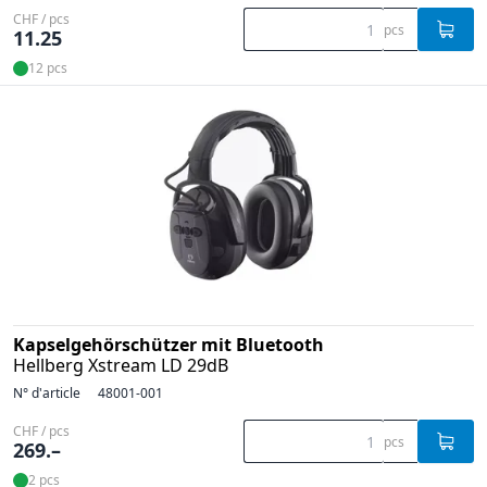
CHF / pcs
pcs
11.25
12 pcs
Kapselgehörschützer mit Bluetooth
Hellberg Xstream LD 29dB
N° d'article
48001-001
CHF / pcs
pcs
269.–
2 pcs