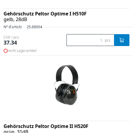
Gehörschutz Peltor Optime I H510F
gelb, 28dB
N° d'article
25.68004
CHF / pcs
pcs
37.34
nicht Lagerartikel
Gehörschutz Peltor Optime II H520F
grün, 31dB