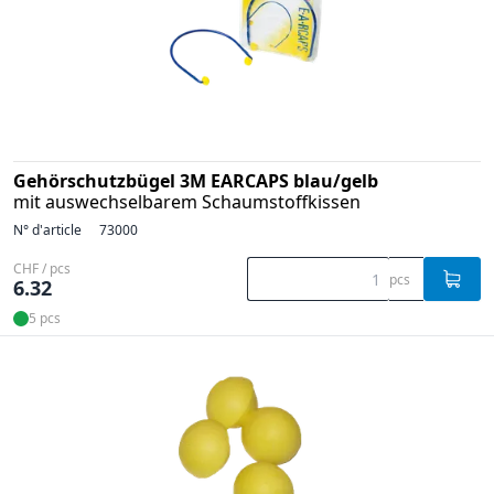
Gehörschutzbügel 3M EARCAPS blau/gelb
mit auswechselbarem Schaumstoffkissen
N° d'article
73000
CHF / pcs
pcs
6.32
5 pcs