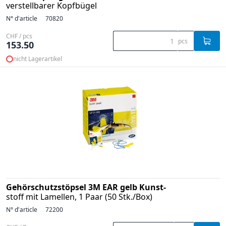
verstellbarer Kopfbügel
N° d'article
70820
CHF / pcs
pcs
153.50
nicht Lagerartikel
Gehörschutzstöpsel 3M EAR gelb Kunst-
stoff mit Lamellen, 1 Paar (50 Stk./Box)
N° d'article
72200