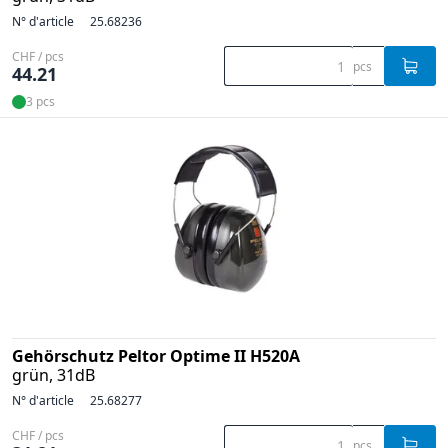
N° d'article
25.68236
CHF / pcs
pcs
44.21
3 pcs
Gehörschutz Peltor Optime II H520A
grün, 31dB
N° d'article
25.68277
CHF / pcs
pcs