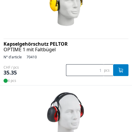
Kapselgehörschutz PELTOR
OPTIME 1 mit Faltbügel
N° d'article
70410
CHF / pcs
pcs
35.35
4 pcs