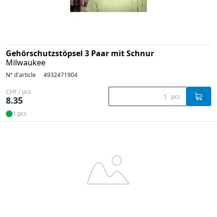
Gehörschutzstöpsel 3 Paar mit Schnur
Milwaukee
N° d'article
4932471904
CHF / pcs
pcs
8.35
1 pcs