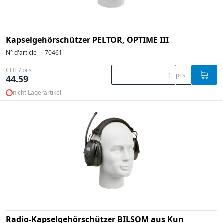
Kapselgehörschützer PELTOR, OPTIME III
N° d'article
70461
CHF / pcs
pcs
44.59
nicht Lagerartikel
Radio-Kapselgehörschützer BILSOM aus Kun