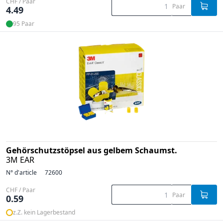
CHF / Paar
Paar
4.49
95 Paar
Gehörschutzstöpsel aus gelbem Schaumst.
3M EAR
N° d'article
72600
CHF / Paar
Paar
0.59
z.Z. kein Lagerbestand