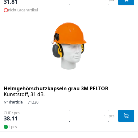
31.81
nicht Lagerartikel
Helmgehörschutzkapseln grau 3M PELTOR
Kunststoff, 31 dB.
N° d'article
71220
CHF / pcs
pcs
38.11
1 pcs