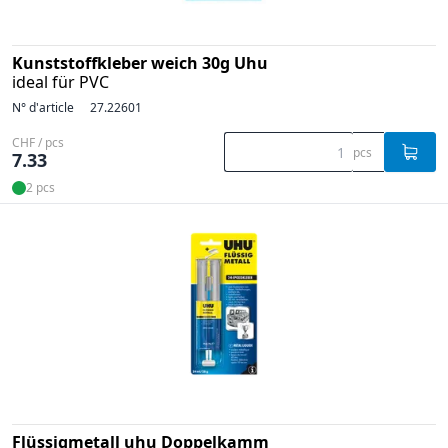
Kunststoffkleber weich 30g Uhu
ideal für PVC
N° d'article
27.22601
CHF / pcs
pcs
7.33
2 pcs
Flüssigmetall uhu Doppelkamm