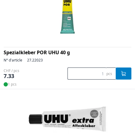
Spezialkleber POR UHU 40 g
N° d'article
27.22023
CHF / pcs
pcs
7.33
1 pcs