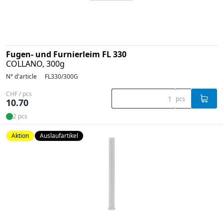
Fugen- und Furnierleim FL 330
COLLANO, 300g
N° d'article
FL330/300G
CHF / pcs
pcs
10.70
2 pcs
Aktion
Auslaufartikel