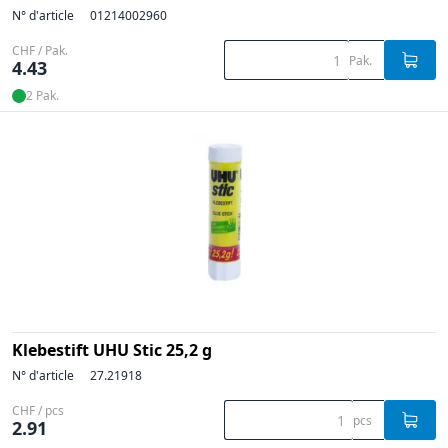
N° d'article
01214002960
CHF / Pak.
Pak.
4.43
2 Pak.
Klebestift UHU Stic 25,2 g
N° d'article
27.21918
CHF / pcs
pcs
2.91