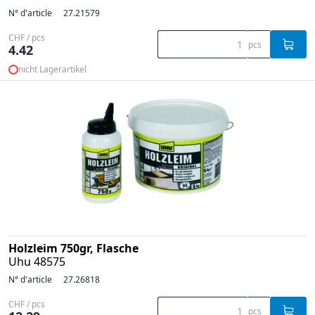
N° d'article
27.21579
CHF / pcs
pcs
4.42
nicht Lagerartikel
Holzleim 750gr, Flasche
Uhu 48575
N° d'article
27.26818
CHF / pcs
pcs