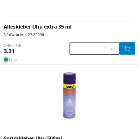
Alleskleber Uhu extra 35 ml
N° d'article
27.22056
CHF / TUB
pcs
3.31
2 pcs
Sprühkleber Uhu 500ml