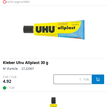
nicht Lagerartikel
Kleber Uhu Allplast 30 g
N° d'article
27.22007
CHF / TUB
TUB
4.92
1 TUB