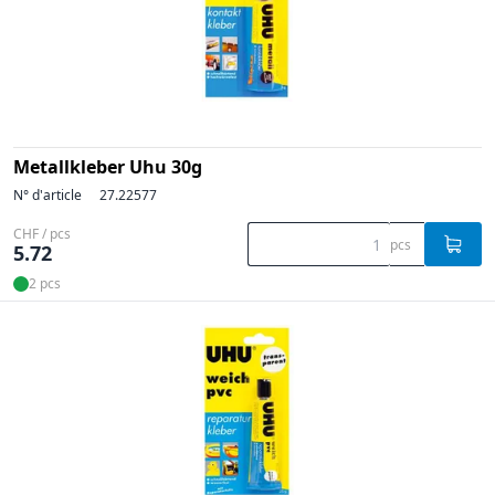
Metallkleber Uhu 30g
N° d'article
27.22577
CHF / pcs
pcs
5.72
2 pcs