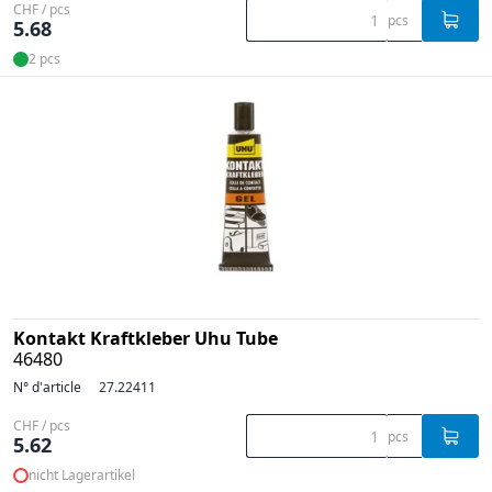
CHF / pcs
pcs
5.68
2 pcs
Kontakt Kraftkleber Uhu Tube
46480
N° d'article
27.22411
CHF / pcs
pcs
5.62
nicht Lagerartikel