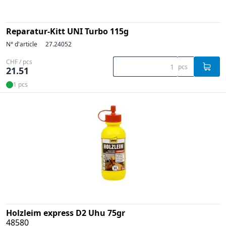
Reparatur-Kitt UNI Turbo 115g
N° d'article
27.24052
CHF / pcs
pcs
21.51
1 pcs
Holzleim express D2 Uhu 75gr
48580