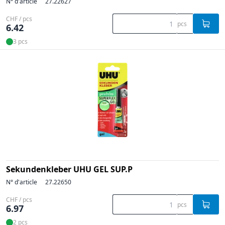
N° d'article
27.22627
CHF / pcs
pcs
6.42
3 pcs
Sekundenkleber UHU GEL SUP.P
N° d'article
27.22650
CHF / pcs
pcs
6.97
2 pcs