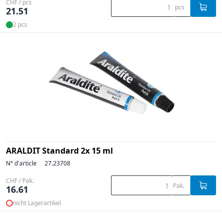
CHF / pcs
pcs
21.51
2 pcs
ARALDIT Standard 2x 15 ml
N° d'article
27.23708
CHF / Pak.
Pak.
16.61
nicht Lagerartikel