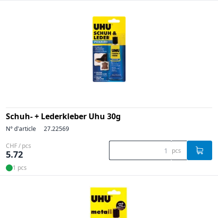
Schuh- + Lederkleber Uhu 30g
N° d'article
27.22569
CHF / pcs
pcs
5.72
1 pcs