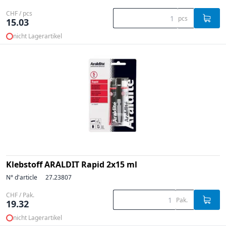
CHF / pcs
pcs
15.03
nicht Lagerartikel
Klebstoff ARALDIT Rapid 2x15 ml
N° d'article
27.23807
CHF / Pak.
Pak.
19.32
nicht Lagerartikel