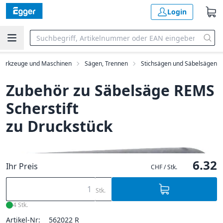
Login
werkzeuge und Maschinen
Sägen, Trennen
Stichsägen und Säbelsägen
Zubehör zu Säbelsäge REMS
Scherstift
zu Druckstück
6.32
Ihr Preis
CHF / Stk.
Stk.
4 Stk.
Artikel-Nr:
562022 R