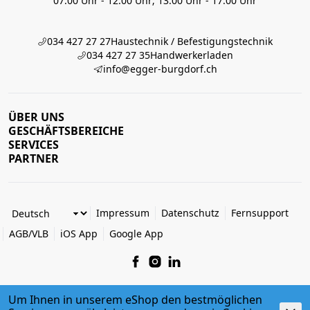
07:00 Uhr - 12:00 Uhr; 13:00 Uhr - 17:00 Uhr
034 427 27 27
Haustechnik / Befestigungstechnik
034 427 27 35
Handwerkerladen
info@egger-burgdorf.ch
ÜBER UNS
GESCHÄFTSBEREICHE
SERVICES
PARTNER
Impressum
Datenschutz
Fernsupport
AGB/VLB
iOS App
Google App
Um Ihnen in unserem eShop den bestmöglichen